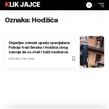
KLIK JAJCE
Oznaka:
Hodžića
Objavljen snimak upada specijalaca:
Policija traži Šeraka i Hodžića zbog
sumnje da su oteli i tukli muškarca
01/08/2022
1 Min Read