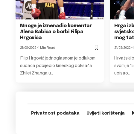
Mnoge je iznenadio komentar
Hrga izb
Alena Babića o borbi Filipa
svjetsko
Hrgovića
mog tat
21/08/2022
1 Min Read
21/08/2022
Filip Hrgović jednoglasnom je odlukom
Hrvatski b
sudaca pobijedio kineskog boksača
svom je 1
Zhilei Zhanga u…
upisao…
Privatnost podataka
Uvijeti korištenja