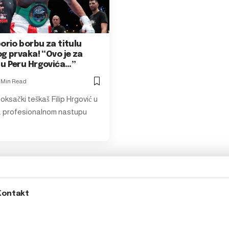
orio borbu za titulu
g prvaka! “Ovo je za
u Peru Hrgovića…”
1 Min Read
oksački teškaš Filip Hrgović u
5. profesionalnom nastupu
Kontakt