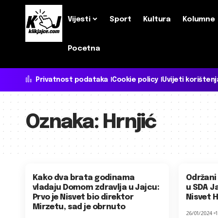
Vijesti
Sport
Kultura
Kolumne
Pocetna
Privatnost podataka
Cookie policy
Uvijeti korištenj
Oznaka:
Hrnjić
Kako dva brata godinama
Održani
vladaju Domom zdravlja u Jajcu:
u SDA Ja
Prvo je Nisvet bio direktor
Nisvet H
Mirzetu, sad je obrnuto
26/01/2024