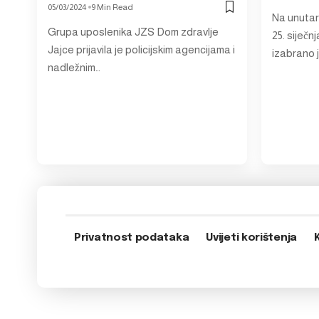
05/03/2024
9 Min Read
Na unutar
Grupa uposlenika JZS Dom zdravlje
25. siječ
Jajce prijavila je policijskim agencijama i
izabrano 
nadležnim…
Privatnost podataka
Uvijeti korištenja