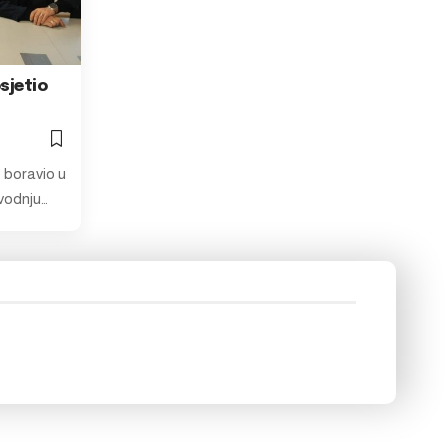
sjetio
e boravio u
zvodnju…