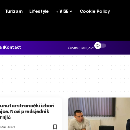
Turizam
Lifestyle
+ VIŠE
Cookie Policy
a
Kontakt
Četvrtak, kol 6, 2026
 unutarstranački izbori
jce. Novi predsjednik
rnjić
1 Min Read