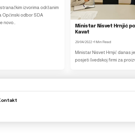
stranačkim izvorima održanim
nja Općinski odbor SDA
je novo…
Ministar Nisvet Hrnjić po
Kavat
20/04/2022
1 Min Read
Ministar Nisvet Hrnjić danas j
posjeti švedskoj firmi za proi
Kontakt