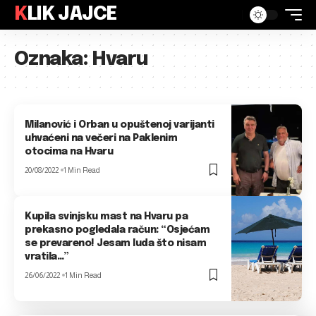
KLIK JAJCE
Oznaka:
Hvaru
Milanović i Orban u opuštenoj varijanti
uhvaćeni na večeri na Paklenim
otocima na Hvaru
20/08/2022
1 Min Read
Kupila svinjsku mast na Hvaru pa
prekasno pogledala račun: “Osjećam
se prevareno! Jesam luda što nisam
vratila…”
26/06/2022
1 Min Read