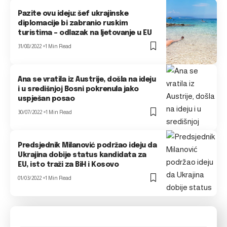
Pazite ovu ideju: šef ukrajinske
diplomacije bi zabranio ruskim
turistima – odlazak na ljetovanje u EU
31/08/2022
1 Min Read
Ana se vratila iz Austrije, došla na ideju
i u središnjoj Bosni pokrenula jako
uspješan posao
30/07/2022
1 Min Read
Predsjednik Milanović podržao ideju da
Ukrajina dobije status kandidata za
EU, isto traži za BiH i Kosovo
01/03/2022
1 Min Read