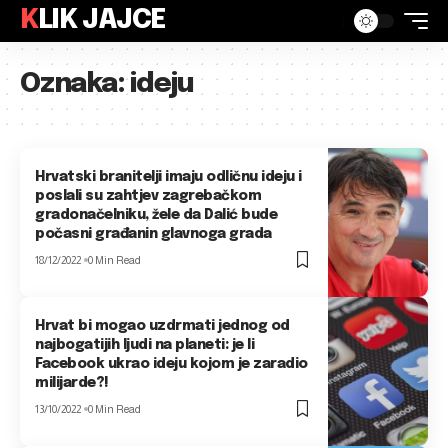
KLIK JAJCE
Oznaka:
ideju
Hrvatski branitelji imaju odličnu ideju i
poslali su zahtjev zagrebačkom
gradonačelniku, žele da Dalić bude
počasni građanin glavnoga grada
18/12/2022
0 Min Read
Hrvat bi mogao uzdrmati jednog od
najbogatijih ljudi na planeti: je li
Facebook ukrao ideju kojom je zaradio
milijarde?!
13/10/2022
0 Min Read