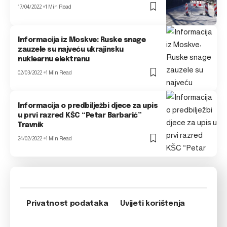
17/04/2022
1 Min Read
Informacija iz Moskve: Ruske snage
zauzele su najveću ukrajinsku
nuklearnu elektranu
02/03/2022
1 Min Read
Informacija o predbilježbi djece za upis
u prvi razred KŠC “Petar Barbarić”
Travnik
24/02/2022
1 Min Read
Privatnost podataka
Uvijeti korištenja