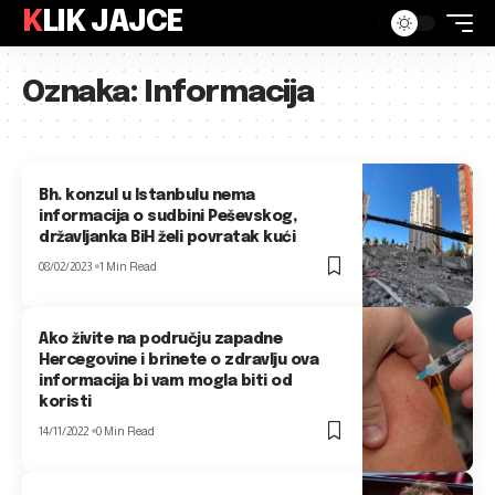
KLIK JAJCE
Oznaka:
Informacija
Bh. konzul u Istanbulu nema
informacija o sudbini Peševskog,
državljanka BiH želi povratak kući
08/02/2023
1 Min Read
Ako živite na području zapadne
Hercegovine i brinete o zdravlju ova
informacija bi vam mogla biti od
koristi
14/11/2022
0 Min Read