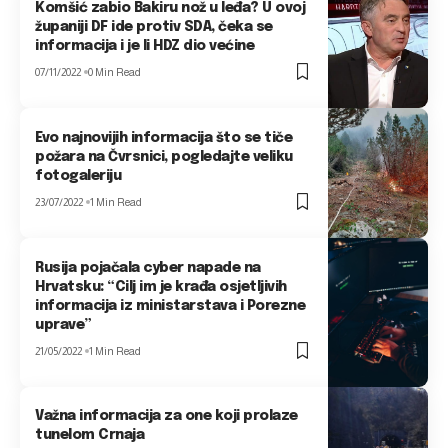
Komšić zabio Bakiru nož u leđa? U ovoj
županiji DF ide protiv SDA, čeka se
informacija i je li HDZ dio većine
07/11/2022
0 Min Read
Evo najnovijih informacija što se tiče
požara na Čvrsnici, pogledajte veliku
fotogaleriju
23/07/2022
1 Min Read
Rusija pojačala cyber napade na
Hrvatsku: “Cilj im je krađa osjetljivih
informacija iz ministarstava i Porezne
uprave”
21/05/2022
1 Min Read
Važna informacija za one koji prolaze
tunelom Crnaja