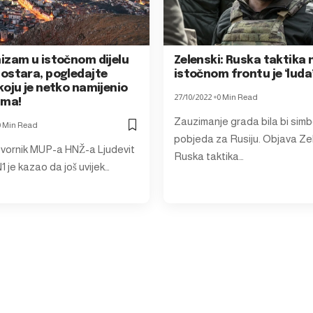
izam u istočnom dijelu
Zelenski: Ruska taktika 
ostara, pogledajte
istočnom frontu je ‘luda
koju je netko namijenio
27/10/2022
0 Min Read
ima!
Zauzimanje grada bila bi simb
0 Min Read
pobjeda za Rusiju. Objava Zel
vornik MUP-a HNŽ-a Ljudevit
Ruska taktika…
1 je kazao da još uvijek…