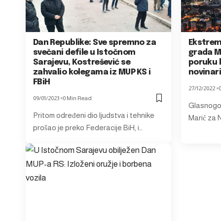
Dan Republike: Sve spremno za
Ekstrem
svečani defile u Istočnom
grada M
Sarajevu, Kostrešević se
poruku 
zahvalio kolegama iz MUP KS i
novinar
FBiH
27/12/2022
09/01/2023
0 Min Read
Glasnogo
Pritom određeni dio ljudstva i tehnike
Marić za N
prošao je preko Federacije BiH, i…