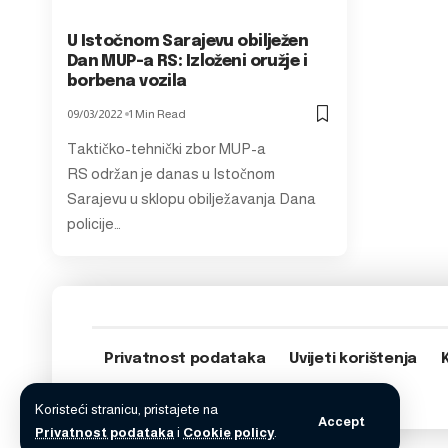
U Istočnom Sarajevu obilježen
Dan MUP-a RS: Izloženi oružje i
borbena vozila
09/03/2022
1 Min Read
Taktičko-tehnički zbor MUP-a
RS održan je danas u Istočnom
Sarajevu u sklopu obilježavanja Dana
policije…
Privatnost podataka
Uvijeti korištenja
Koristeći stranicu, pristajete na
Accept
Privatnost podataka
i
Cookie policy
.