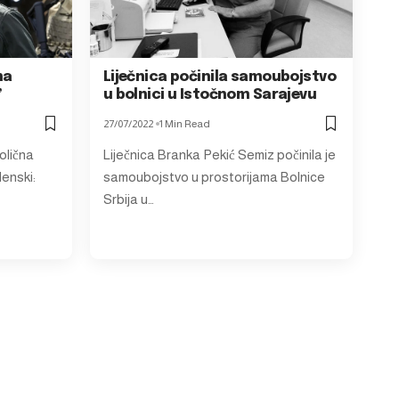
na
Liječnica počinila samoubojstvo
’
u bolnici u Istočnom Sarajevu
27/07/2022
1 Min Read
olična
Liječnica Branka Pekić Semiz počinila je
enski:
samoubojstvo u prostorijama Bolnice
Srbija u…