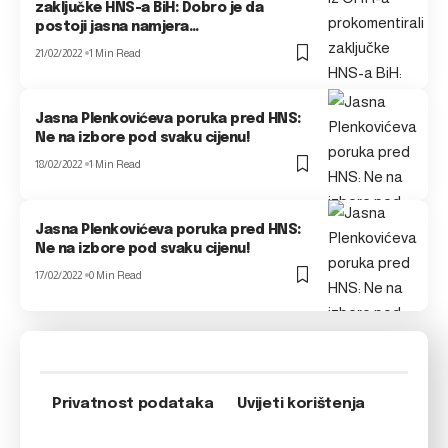
zaključke HNS-a BiH: Dobro je da
postoji jasna namjera…
21/02/2022
1 Min Read
Jasna Plenkovićeva poruka pred HNS:
Ne na izbore pod svaku cijenu!
18/02/2022
1 Min Read
Jasna Plenkovićeva poruka pred HNS:
Ne na izbore pod svaku cijenu!
17/02/2022
0 Min Read
Privatnost podataka
Uvijeti korištenja