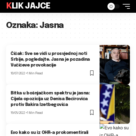
KLIK JAJCE
Oznaka:
Jasna
Čičak: Sve se vidi u prosvjednoj noti
Srbije, pogledajte. Jasna je pozadina
Vučićeve provokacije
18/07/2022
1 Min Read
Bitka u bošnjačkom spektru je jasna:
Cijela opozicija uz Denisa Bećirovića
protiv Bakira Izetbegovića
19/05/2022
1 Min Read
Evo kako su iz OHR-a prokomentirali