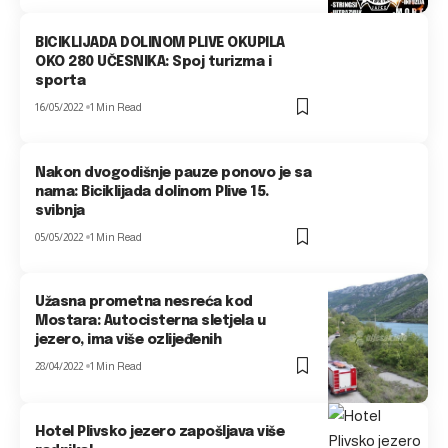
BICIKLIJADA DOLINOM PLIVE OKUPILA
OKO 280 UČESNIKA: Spoj turizma i
sporta
16/05/2022
1 Min Read
Nakon dvogodišnje pauze ponovo je sa
nama: Biciklijada dolinom Plive 15.
svibnja
05/05/2022
1 Min Read
Užasna prometna nesreća kod
Mostara: Autocisterna sletjela u
jezero, ima više ozlijeđenih
28/04/2022
1 Min Read
Hotel Plivsko jezero zapošljava više