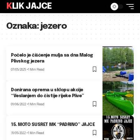
KLIK JAJCE
Oznaka:
jezero
Počelo je čišćenje mulja sa dna Malog
Plivskog jezera
07/05/2025
1 Min Read
Donirana oprema u sklopu akcije
“Veslanjem do čistije rijeke Plive”
01/06/2022
1 Min Read
15. MOTO SUSRET MK “PADRINO” JAJCE
31/05/2022
1 Min Read