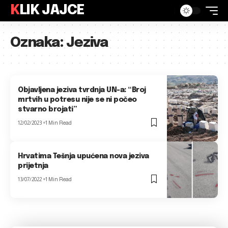
KLIK JAJCE
Oznaka:
Jeziva
Objavljena jeziva tvrdnja UN-a: “Broj
mrtvih u potresu nije se ni počeo
stvarno brojati”
12/02/2023
1 Min Read
Hrvatima Tešnja upućena nova jeziva
prijetnja
13/07/2022
1 Min Read