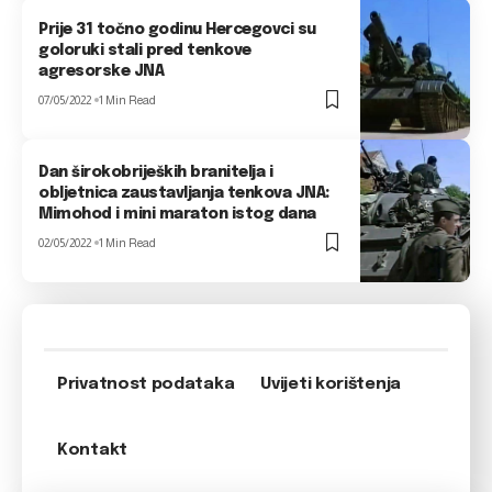
Prije 31 točno godinu Hercegovci su
goloruki stali pred tenkove
agresorske JNA
07/05/2022
1 Min Read
Dan širokobrijeških branitelja i
obljetnica zaustavljanja tenkova JNA:
Mimohod i mini maraton istog dana
02/05/2022
1 Min Read
Privatnost podataka
Uvijeti korištenja
Kontakt