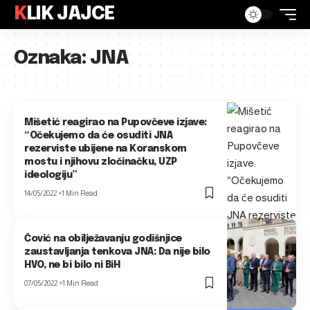
KLIK JAJCE
Oznaka:
JNA
Mišetić reagirao na Pupovčeve izjave:
“Očekujemo da će osuditi JNA
rezerviste ubijene na Koranskom
mostu i njihovu zločinačku, UZP
ideologiju”
14/05/2022
1 Min Read
Čović na obilježavanju godišnjice
zaustavljanja tenkova JNA: Da nije bilo
HVO, ne bi bilo ni BiH
07/05/2022
1 Min Read