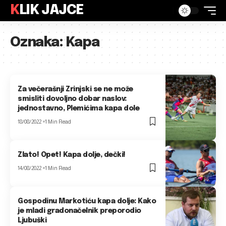
KLIK JAJCE
Oznaka:
Kapa
Za večerašnji Zrinjski se ne može
smisliti dovoljno dobar naslov:
jednostavno, Plemićima kapa dole
18/08/2022
1 Min Read
Zlato! Opet! Kapa dolje, dečki!
14/08/2022
1 Min Read
Gospodinu Markotiću kapa dolje: Kako
je mladi gradonačelnik preporodio
Ljubuški