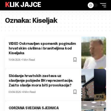
KLIK JAJCE
Oznaka:
Kiseljak
VIDEO Oskrnavljen spomenik poginulim
hrvatskim civilima i braniteljima kod
Kiseljaka
11/04/2026
1 Min Read
Skidanje hrvatskih zastava uz
slavljenje pobjede BH reprezentacije.
Zašto slavlje mora biti provokacija?
03/04/2026
4 Min Read
ODRŽANA SVEČANA SJEDNICA