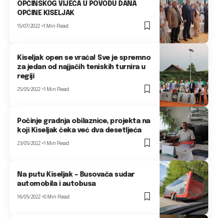
OPĆINSKOG VIJEĆA U POVODU DANA
OPĆINE KISELJAK
15/07/2022
1 Min Read
Kiseljak open se vraća! Sve je spremno
za jedan od najjačih teniskih turnira u
regiji
25/05/2022
1 Min Read
Počinje gradnja obilaznice, projekta na
koji Kiseljak čeka već dva desetljeća
23/05/2022
1 Min Read
Na putu Kiseljak – Busovača sudar
automobila i autobusa
16/05/2022
0 Min Read