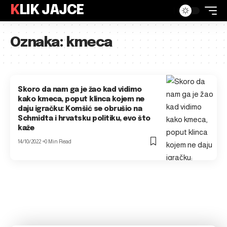
KLIK JAJCE
Oznaka:
kmeca
Skoro da nam ga je žao kad vidimo
kako kmeca, poput klinca kojem ne
daju igračku: Komšić se obrušio na
Schmidta i hrvatsku politiku, evo što
kaže
14/10/2022
0 Min Read