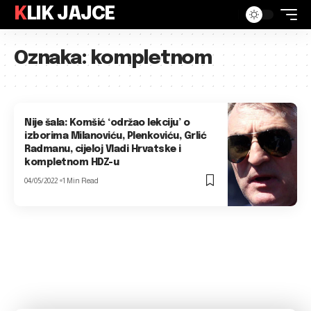
KLIK JAJCE
Oznaka:
kompletnom
Nije šala: Komšić ‘održao lekciju’ o
izborima Milanoviću, Plenkoviću, Grlić
Radmanu, cijeloj Vladi Hrvatske i
kompletnom HDZ-u
04/05/2022
1 Min Read