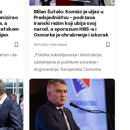
oz
Milan Šutalo: Komšić je uljez u
nizirao
Predsjedništvu – podržava
, a
iranski režim koji ubija svoj
rvatskom
narod, a sporazum HNS-a i
ijen
Osmorke je ohrabrenje i iskorak
30/11/2022
1 Min Read
retan i da
„Politika sukobljavanja i destrukcije,
zamjenjena je politikom suradnje i
dogovaranja. Sarajevska Osmorka…