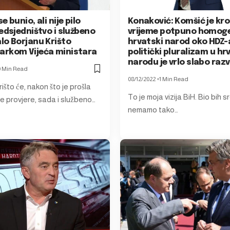
e bunio, ali nije pilo
Konaković: Komšić je kr
edsjedništvo i službeno
vrijeme potpuno homoge
lo Borjanu Krišto
hrvatski narod oko HDZ-a
rkom Vijeća ministara
politički pluralizam u h
narodu je vrlo slabo razv
0 Min Read
08/12/2022
1 Min Read
išto će, nakon što je prošla
To je moja vizija BiH. Bio bih s
e provjere, sada i službeno…
nemamo tako…