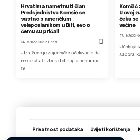
Hrvatima nametnuti član
Komšić z
Predsjedništva Komšić se
U ovoj ž
sastao s američkim
čeka se 
veleposlanikom u BiH, evo o
većine
čemu su pričali
07/11/2022
0
14/11/2022
0 Min Read
Očekuje s
- Izraženo je zajedničko očekivanje da
sabora, k
će rezultati izbora biti implementirani
te…
Privatnost podataka
Uvijeti korištenja