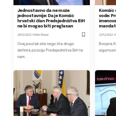
Jednostavno da ne može
Komšić s
jednostavnije: Da je Komšić
vode: Pr
hrvatski član Predsjedništva BiH
imenova
ne bi mogao biti preglasan
mandata
24/12/2022
0 Min Read
22/12/2022
Ovaj poučak više nego išta drugo
Borjana Kr
definira poziciju Predsjedništva BiH te
sigurnosn
nam…