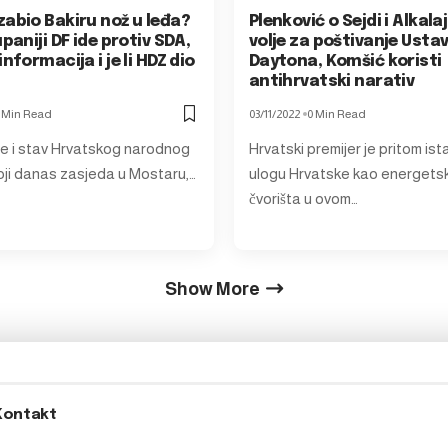
abio Bakiru nož u leđa?
Plenković o Sejdi i Alkal
upaniji DF ide protiv SDA,
volje za poštivanje Ustav
informacija i je li HDZ dio
Daytona, Komšić koristi
antihrvatski narativ
 Min Read
03/11/2022
0 Min Read
e i stav Hrvatskog narodnog
Hrvatski premijer je pritom is
oji danas zasjeda u Mostaru,…
ulogu Hrvatske kao energets
čvorišta u ovom…
Show More
Kontakt