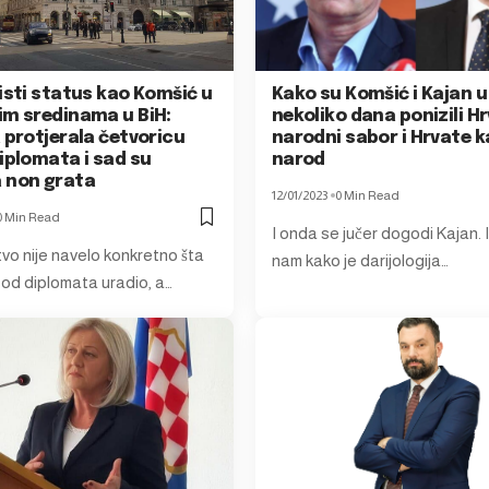
isti status kao Komšić u
Kako su Komšić i Kajan 
im sredinama u BiH:
nekoliko dana ponizili H
 protjerala četvoricu
narodni sabor i Hrvate 
iplomata i sad su
narod
 non grata
12/01/2023
0 Min Read
0 Min Read
I onda se jučer dogodi Kajan. I
tvo nije navelo konkretno šta
nam kako je darijologija…
o od diplomata uradio, a…