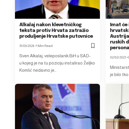
Alkalaj nakon klevetničkog
Imat će 
teksta protiv Hrvata zatražio
hrvatsk
produljenje Hrvatske putovnice
Austrija
ruskih d
31/03/2026
1 Min Read
persona
Sven Alkalaj, veleposlanik BiH u SAD-
02/02/2023
u kojeg je na tu poziciju instalirao Željko
Ministars
Komšić nedavno je…
je bilo tk