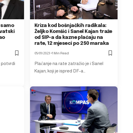
u samo
Kriza kod bošnjačkih radikala:
rvatski
Željko Komšić i Sanel Kajan traže
kao
od SIP-a da kazne plaćaju na
rate, 12 mjeseci po 250 maraka
05/01/2023
1 Min Read
 potvrdi
Plaćanje na rate zatražio je i Sanel
Kajan, koji je ispred DF-a…