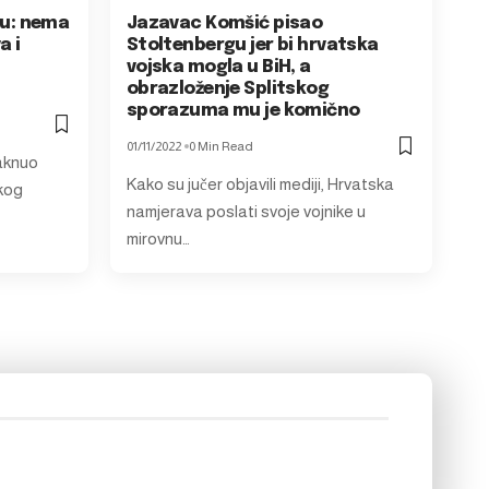
aju: nema
Jazavac Komšić pisao
a i
Stoltenbergu jer bi hrvatska
vojska mogla u BiH, a
obrazloženje Splitskog
sporazuma mu je komično
01/11/2022
0 Min Read
taknuo
Kako su jučer objavili mediji, Hrvatska
kog
namjerava poslati svoje vojnike u
mirovnu…