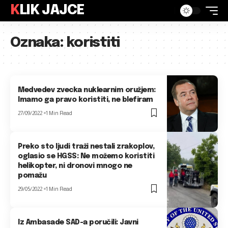
KLIK JAJCE
Oznaka:
koristiti
Medvedev zvecka nuklearnim oružjem:
Imamo ga pravo koristiti, ne blefiram
27/09/2022
1 Min Read
Preko sto ljudi traži nestali zrakoplov,
oglasio se HGSS: Ne možemo koristiti
helikopter, ni dronovi mnogo ne
pomažu
29/05/2022
1 Min Read
Iz Ambasade SAD-a poručili: Javni