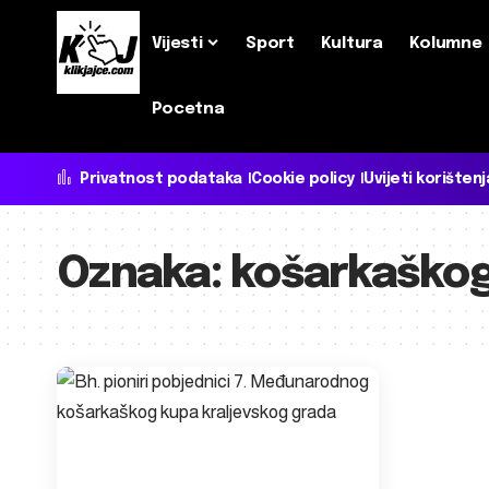
Vijesti
Sport
Kultura
Kolumne
Pocetna
Privatnost podataka
Cookie policy
Uvijeti korištenj
Oznaka:
košarkaško