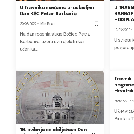
U Travniku svečano proslavljen
U TRAVN
Dan KŠC Petar Barbarić
BARBARI
– DISPL
20/05/2022
1 Min Read
19/05/2022
1
Na dan rođenja sluge Božjeg Petra
U svijetu 
Barbarića, uzora svih djelatnika i
povjerenja
učenika,…
Travnik
nogomet
Hrvatsk
20/04/2022
U četvrtak
Pirota u T
19. svibnja se obilježava Dan