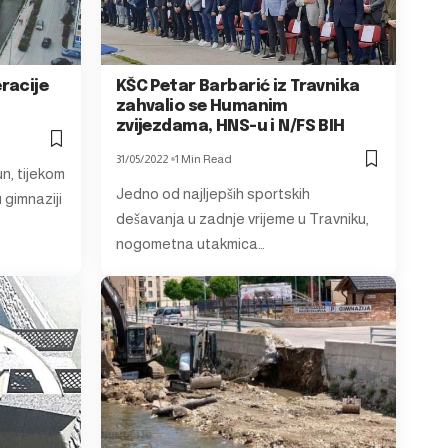
racije
KŠC Petar Barbarić iz Travnika
zahvalio se Humanim
zvijezdama, HNS-u i N/FS BIH
31/05/2022
1 Min Read
n, tijekom
Jedno od najljepših sportskih
 gimnaziji
dešavanja u zadnje vrijeme u Travniku,
nogometna utakmica…