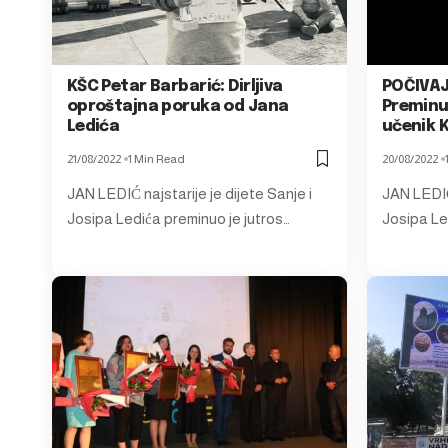
KŠC Petar Barbarić: Dirljiva
POČIVAJ
oproštajna poruka od Jana
Preminuo
Ledića
učenik 
21/08/2022
1 Min Read
20/08/2022
JAN LEDIĆ najstarije je dijete Sanje i
JAN LEDIĆ 
Josipa Ledića preminuo je jutros…
Josipa Le