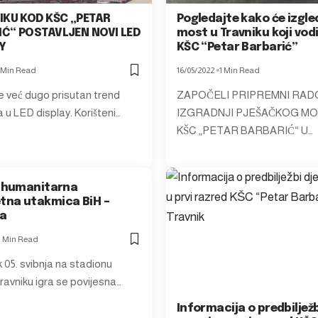
IKU KOD KŠC „PETAR
Pogledajte kako će izgle
Ć“ POSTAVLJEN NOVI LED
most u Travniku koji vod
AY
KŠC “Petar Barbarić”
 Min Read
16/05/2022
1 Min Read
je već dugo prisutan trend
ZAPOČELI PRIPREMNI RAD
 u LED display. Korišteni…
IZGRADNJI PJEŠAČKOG M
KŠC „PETAR BARBARIĆ“ U…
, humanitarna
na utakmica BiH –
a
1 Min Read
 05. svibnja na stadionu
ravniku igra se povijesna…
Informacija o predbilježb