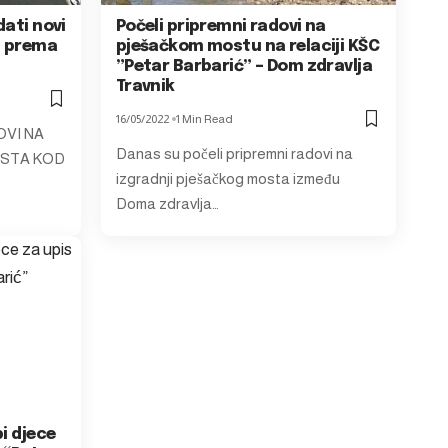
dati novi
Počeli pripremni radovi na
i prema
pješačkom mostu na relaciji KŠC
”Petar Barbarić” – Dom zdravlja
Travnik
16/05/2022
1 Min Read
OVI NA
Danas su počeli pripremni radovi na
OSTA KOD
izgradnji pješačkog mosta između
Doma zdravlja…
i djece