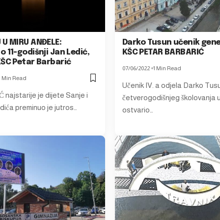
 U MIRU ANĐELE:
Darko Tusun učenik gene
 11-godišnji Jan Ledić,
KŠC PETAR BARBARIĆ
KŠC Petar Barbarić
07/06/2022
1 Min Read
1 Min Read
Učenik IV. a odjela Darko Tusu
najstarije je dijete Sanje i
četverogodišnjeg školovanja u
dića preminuo je jutros…
ostvario…