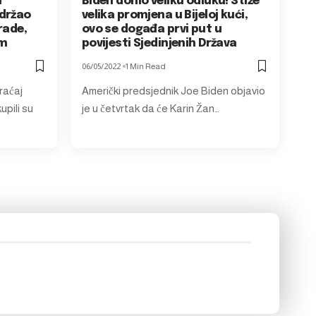
n
Biden donio veliku odluku! Stiže
održao
velika promjena u Bijeloj kući,
rade,
ovo se događa prvi put u
om
povijesti Sjedinjenih Država
06/05/2022
1 Min Read
raćaj
Američki predsjednik Joe Biden objavio
upili su
je u četvrtak da će Karin Žan…