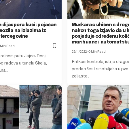
 dijaspora kući: pojačan
Muškarac uhićen s dro
ozila na izlazima iz
nakon toga izjavio da u 
 Hercegovine
posjeduje određenu koli
marihuane i automatsk
 Min Read
28/11/2022
0 Min Read
ralnom putu Jajce-Donji
Prilikom kontrole, isti je drago
g radova u tunelu Skela,
predao šest smotuljaka u pvc f
ana…
zeljaste…