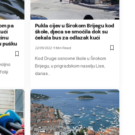
gom pa
Pukla cijev u Širokom Brijegu kod
kući
škole, djeca se smočila dok su
činu
čekala bus za odlazak kući
u pušku
22/09/2022
1 Min Read
Kod Druge osnovne škole u Širokom
voljno
Brijegu, u prigradskom naselju Lise,
oliji
danas…