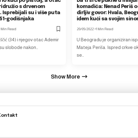
rio kući po pištolj, a otac
Da ti srce pukne u miliju
ridružio s drvenom
komadića: Nenad Periš 
 Isprebijali su i više puta
dirljiv govor: Hvala, Beog
 51-godišnjaka
idem kući sa svojim sin
1 Min Read
20/05/2022
1 Min Read
ščić (34) i njegov otac Ademir
U Beogradu je organiziran isp
i su slobode nakon…
Mateja Periša. Ispred crkve ok
se…
Show More
Kontakt