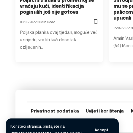
Poljaci stradali u prometnoj se
Sin odju
vraćaju kući, identifikacija
mu se p
poginulih još nije gotova
palicom.
upucali
08/08/2022
1 Min Read
05/07/2022
Poljska planira ovaj tjedan, moguće već
Armin Vari
u srijedu, vratiti kući desetak
(64) lišen
ozlijeđenih…
Privatnost podataka
Uvijeti korištenja
Koristeći stranicu, pristajete na
Accept