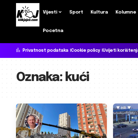
Vijesti
Sport
Kultura
Kolumne
Pocetna
Privatnost podataka
Cookie policy
Uvijeti korištenj
Oznaka:
kući