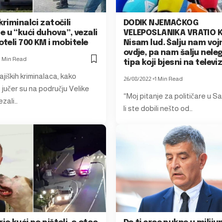
 kriminalci zatočili
DODIK NJEMAČKOG
 u “kući duhova”, vezali
VELEPOSLANIKA VRATIO K
 oteli 700 KM i mobitele
Nisam lud. Šalju nam voj
ovdje, pa nam šalju nele
1 Min Read
tipa koji bjesni na televizi
ajiških kriminalaca, kako
26/08/2022
1 Min Read
 jučer su na području Velike
“Moj pitanje za političare u S
ezali…
li ste dobili nešto od…