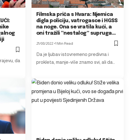
Filmska priča s Hvara: Njemica
UĆI:
digla policiju, vatrogasce i HGSS
nike
na noge. Ona se vratila kući, a
galnog
oni tražili “nestalog” supruga…
ji
21/08/2022
1 Min Read
Da je ljubav istovremeno predivna i
arajevu, da
prokleta, manje-više znamo svi, ali da…