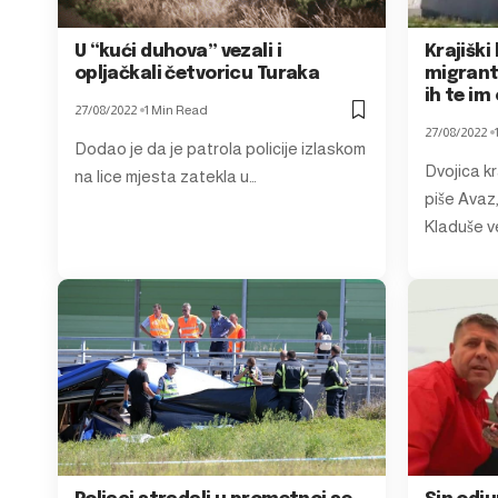
U “kući duhova” vezali i
Krajiški
opljačkali četvoricu Turaka
migrante
ih te im
27/08/2022
1 Min Read
27/08/2022
Dodao je da je patrola policije izlaskom
Dvojica kr
na lice mjesta zatekla u…
piše Avaz,
Kladuše v