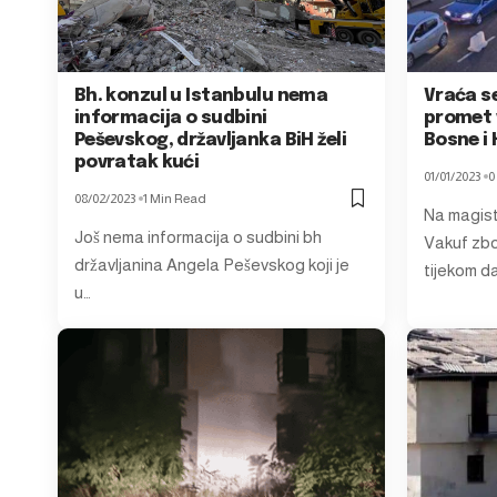
Bh. konzul u Istanbulu nema
Vraća se
informacija o sudbini
promet v
Peševskog, državljanka BiH želi
Bosne i
povratak kući
01/01/2023
0
08/02/2023
1 Min Read
Na magist
Još nema informacija o sudbini bh
Vakuf zbo
državljanina Angela Peševskog koji je
tijekom d
u…