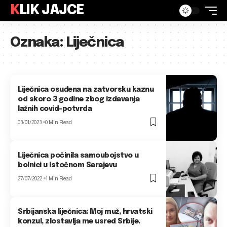
KLIK JAJCE
Oznaka:
Liječnica
Liječnica osuđena na zatvorsku kaznu
od skoro 3 godine zbog izdavanja
lažnih covid-potvrda
03/01/2023
0 Min Read
Liječnica počinila samoubojstvo u
bolnici u Istočnom Sarajevu
27/07/2022
1 Min Read
Srbijanska liječnica: Moj muž, hrvatski
konzul, zlostavlja me usred Srbije.