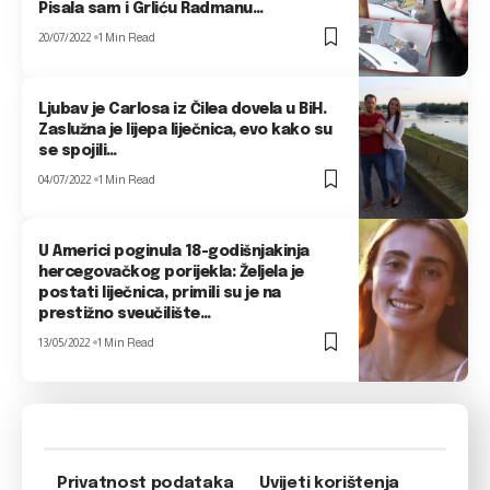
Pisala sam i Grliću Radmanu…
20/07/2022
1 Min Read
Ljubav je Carlosa iz Čilea dovela u BiH.
Zaslužna je lijepa liječnica, evo kako su
se spojili…
04/07/2022
1 Min Read
U Americi poginula 18-godišnjakinja
hercegovačkog porijekla: Željela je
postati liječnica, primili su je na
prestižno sveučilište…
13/05/2022
1 Min Read
Privatnost podataka
Uvijeti korištenja