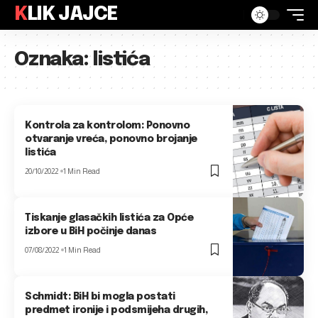
KLIK JAJCE
Oznaka:
listića
Kontrola za kontrolom: Ponovno
otvaranje vreća, ponovno brojanje
listića
20/10/2022
1 Min Read
Tiskanje glasačkih listića za Opće
izbore u BiH počinje danas
07/08/2022
1 Min Read
Schmidt: BiH bi mogla postati
predmet ironije i podsmijeha drugih,