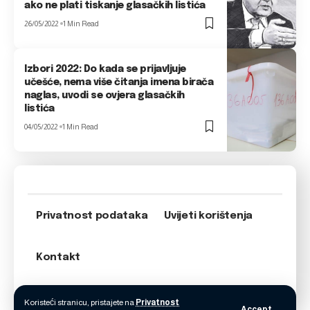
ako ne plati tiskanje glasačkih listića
26/05/2022
1 Min Read
Izbori 2022: Do kada se prijavljuje
učešće, nema više čitanja imena birača
naglas, uvodi se ovjera glasačkih
listića
04/05/2022
1 Min Read
Privatnost podataka
Uvijeti korištenja
Kontakt
Koristeći stranicu, pristajete na
Privatnost
Accept