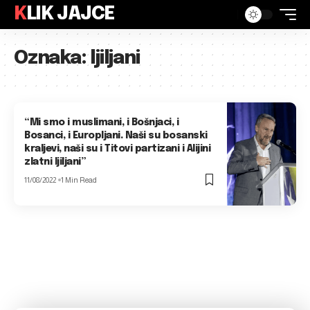
KLIK JAJCE
Oznaka:
ljiljani
“Mi smo i muslimani, i Bošnjaci, i
Bosanci, i Europljani. Naši su bosanski
kraljevi, naši su i Titovi partizani i Alijini
zlatni ljiljani”
11/08/2022
1 Min Read