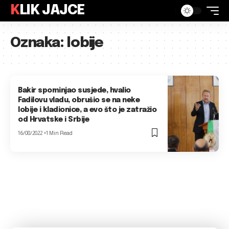
KLIK JAJCE
Oznaka:
lobije
Bakir spominjao susjede, hvalio
Fadilovu vladu, obrušio se na neke
lobije i kladionice, a evo što je zatražio
od Hrvatske i Srbije
16/08/2022
1 Min Read