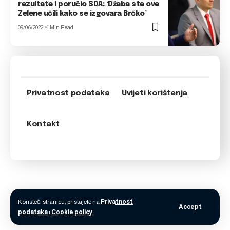
rezultate i poručio SDA: ‘Džaba ste ove
Zelene učili kako se izgovara Brčko’
09/06/2022
1 Min Read
Privatnost podataka
Uvijeti korištenja
Kontakt
Koristeći stranicu, pristajete na
Privatnost
Accept
podataka
i
Cookie policy
.