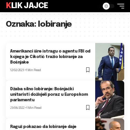
KLIK JAJCE
Oznaka:
lobiranje
Amerikanci šire istragu o agentu FBI od
kojega je Cikotić tražio lobiranje za
Bošnjake
12/02/2023
1 Min Read
Džaba silno lobiranje: Bošnjački
unitaristi doživjeli poraz u Europskom
parlamentu
23/06/2022
1 Min Read
Raguž pokazao da lobiranje daje