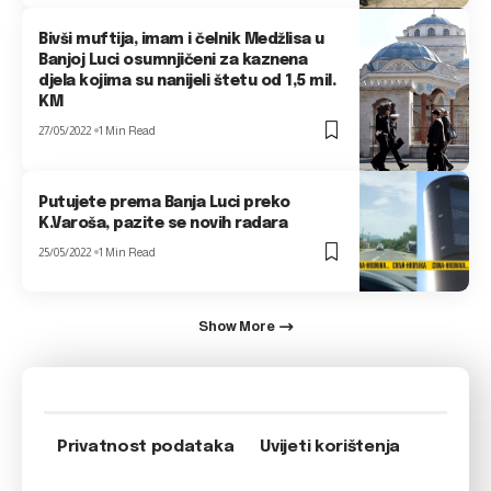
Bivši muftija, imam i čelnik Medžlisa u
Banjoj Luci osumnjičeni za kaznena
djela kojima su nanijeli štetu od 1,5 mil.
KM
27/05/2022
1 Min Read
Putujete prema Banja Luci preko
K.Varoša, pazite se novih radara
25/05/2022
1 Min Read
Show More
Privatnost podataka
Uvijeti korištenja