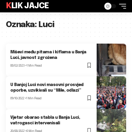
KLIK JAJCE
Oznaka:
Luci
Miševi među pitama i kiflama u Banja
Luci, javnost zgrožena
08/02/2023
1 Min Read
U Banjoj Luci novi masovni prosvjed
oporbe, uzvikivali su “Mile, odlazi”
09/10/2022
1 Min Read
Vjetar obarao stabla u Banja Luci,
vatrogasci intervenisali
20/08/2022
0 Min Read