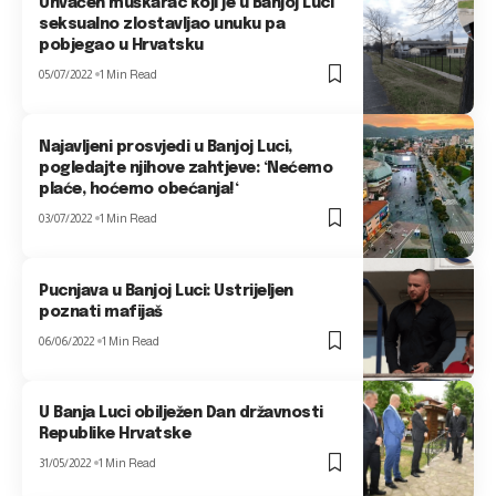
Uhvaćen muškarac koji je u Banjoj Luci
seksualno zlostavljao unuku pa
pobjegao u Hrvatsku
05/07/2022
1 Min Read
Najavljeni prosvjedi u Banjoj Luci,
pogledajte njihove zahtjeve: ‘Nećemo
plaće, hoćemo obećanja!‘
03/07/2022
1 Min Read
Pucnjava u Banjoj Luci: Ustrijeljen
poznati mafijaš
06/06/2022
1 Min Read
U Banja Luci obilježen Dan državnosti
Republike Hrvatske
31/05/2022
1 Min Read