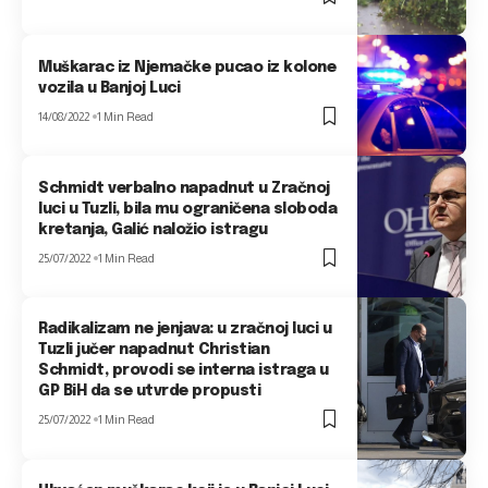
Muškarac iz Njemačke pucao iz kolone
vozila u Banjoj Luci
14/08/2022
1 Min Read
Schmidt verbalno napadnut u Zračnoj
luci u Tuzli, bila mu ograničena sloboda
kretanja, Galić naložio istragu
25/07/2022
1 Min Read
Radikalizam ne jenjava: u zračnoj luci u
Tuzli jučer napadnut Christian
Schmidt, provodi se interna istraga u
GP BiH da se utvrde propusti
25/07/2022
1 Min Read