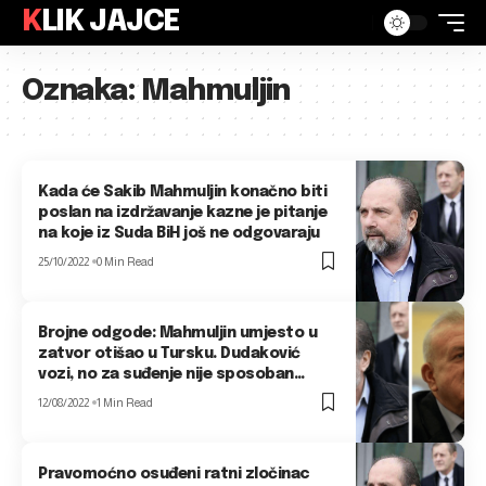
KLIK JAJCE
Oznaka:
Mahmuljin
Kada će Sakib Mahmuljin konačno biti
poslan na izdržavanje kazne je pitanje
na koje iz Suda BiH još ne odgovaraju
25/10/2022
0 Min Read
Brojne odgode: Mahmuljin umjesto u
zatvor otišao u Tursku. Dudaković
vozi, no za suđenje nije sposoban…
12/08/2022
1 Min Read
Pravomoćno osuđeni ratni zločinac