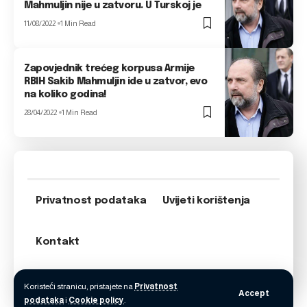
Mahmuljin nije u zatvoru. U Turskoj je
11/08/2022
1 Min Read
Zapovjednik trećeg korpusa Armije
RBIH Sakib Mahmuljin ide u zatvor, evo
na koliko godina!
28/04/2022
1 Min Read
Privatnost podataka
Uvijeti korištenja
Kontakt
Koristeći stranicu, pristajete na
Privatnost
Accept
podataka
i
Cookie policy
.