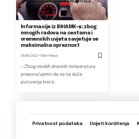
Informacije iz BIHAMK-a; zbog
mnogih radova na cestama i
vremenskih uvjeta savjetuje se
maksimalna opreznost
05/06/2022
1 Min Read
– Zbog visokih dnevnih temperatura,
preporučujemo da se na duža
putovanja kreće…
Privatnost podataka
Uvijeti korištenja