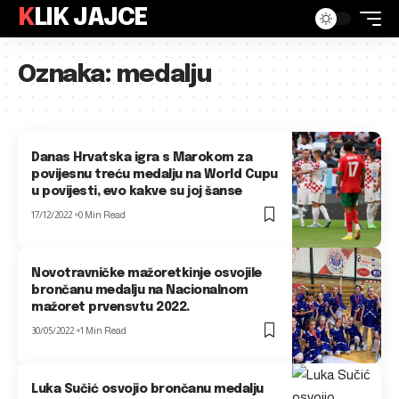
KLIK JAJCE
Oznaka:
medalju
Danas Hrvatska igra s Marokom za
povijesnu treću medalju na World Cupu
u povijesti, evo kakve su joj šanse
17/12/2022
0 Min Read
Novotravničke mažoretkinje osvojile
brončanu medalju na Nacionalnom
mažoret prvensvtu 2022.
30/05/2022
1 Min Read
Luka Sučić osvojio brončanu medalju