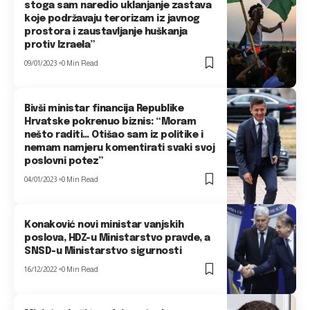
stoga sam naredio uklanjanje zastava
koje podržavaju terorizam iz javnog
prostora i zaustavljanje huškanja
protiv Izraela”
09/01/2023
0 Min Read
Bivši ministar financija Republike
Hrvatske pokrenuo biznis: “Moram
nešto raditi… Otišao sam iz politike i
nemam namjeru komentirati svaki svoj
poslovni potez”
04/01/2023
0 Min Read
Konaković novi ministar vanjskih
poslova, HDZ-u Ministarstvo pravde, a
SNSD-u Ministarstvo sigurnosti
16/12/2022
0 Min Read