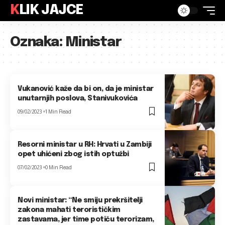
KLIK JAJCE
Oznaka:
Ministar
Vukanović kaže da bi on, da je ministar
unutarnjih poslova, Stanivukovića
09/02/2023
1 Min Read
Resorni ministar u RH: Hrvati u Zambiji
opet uhićeni zbog istih optužbi
07/02/2023
0 Min Read
Novi ministar: “Ne smiju prekršitelji
zakona mahati terorističkim
zastavama, jer time potiču terorizam,