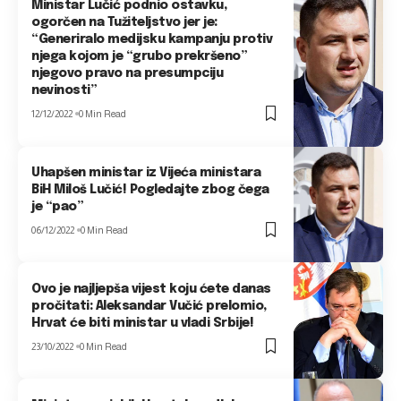
Ministar Lučić podnio ostavku,
ogorčen na Tužiteljstvo jer je:
“Generiralo medijsku kampanju protiv
njega kojom je “grubo prekršeno”
njegovo pravo na presumpciju
nevinosti”
12/12/2022
0 Min Read
Uhapšen ministar iz Vijeća ministara
BiH Miloš Lučić! Pogledajte zbog čega
je “pao”
06/12/2022
0 Min Read
Ovo je najljepša vijest koju ćete danas
pročitati: Aleksandar Vučić prelomio,
Hrvat će biti ministar u vladi Srbije!
23/10/2022
0 Min Read