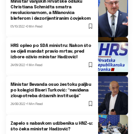
Ministar vanjskih Hrvatske odluku
Christiana Schmidta smatra
revolucionarnom, a Milanovića
bleferom i dezorijentiranim čovjekom
05/10/2022
0 Min Read
HRS opleo po SDA ministru: Nakon što
se cijeli mandat pravio mrtav, pred
izbore oživio ministar Hadžović!
24/09/2022
1 Min Read
Ministar Bevanda osuo žestoku paljbu
po kolegici Biseri Turković: “neviđena
zloupotreba državnih institucija”
26/08/2022
1 Min Read
Zapelo s nabavkom udžbenika u HNŽ-u:
što čeka ministar Hadžović?