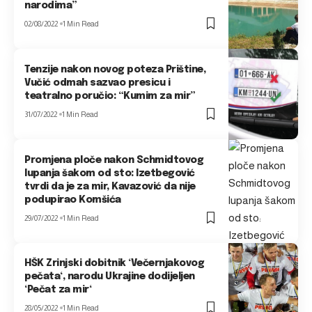
narodima”
02/08/2022
1 Min Read
Tenzije nakon novog poteza Prištine,
Vučić odmah sazvao presicu i
teatralno poručio: “Kumim za mir”
31/07/2022
1 Min Read
Promjena ploče nakon Schmidtovog
lupanja šakom od sto: Izetbegović
tvrdi da je za mir, Kavazović da nije
podupirao Komšića
29/07/2022
1 Min Read
HŠK Zrinjski dobitnik ‘Večernjakovog
pečata‘, narodu Ukrajine dodijeljen
‘Pečat za mir‘
28/05/2022
1 Min Read