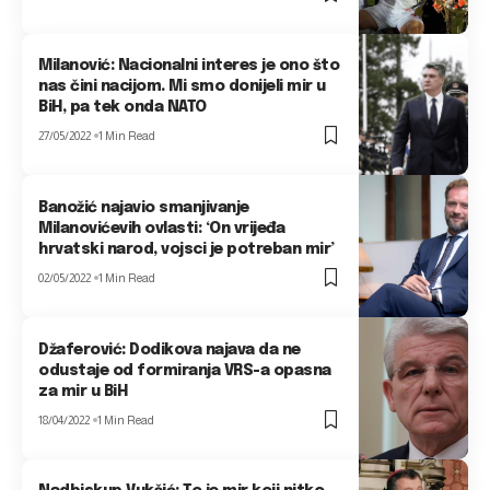
Milanović: Nacionalni interes je ono što
nas čini nacijom. Mi smo donijeli mir u
BiH, pa tek onda NATO
27/05/2022
1 Min Read
Banožić najavio smanjivanje
Milanovićevih ovlasti: ‘On vrijeđa
hrvatski narod, vojsci je potreban mir’
02/05/2022
1 Min Read
Džaferović: Dodikova najava da ne
odustaje od formiranja VRS-a opasna
za mir u BiH
18/04/2022
1 Min Read