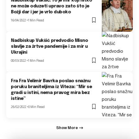
Nadbiskup Vukšić: To je mir koji nitko
ne može oduzeti upravo zato što je
Božji dar i jer je vrlo duboko
16/04/2022
1 Min Read
Nadbiskup Vukšić predvodio Misno
slavlje za žrtve pandemije i za mir u
Ukrajini
08/03/2022
1 Min Read
Fra Fra Velimir Bavrka poslao snažnu
poruku braniteljima iz Viteza: “Mir se
gradi u istini, nema pravog mira bez
istine”
26/02/2022
0 Min Read
Show More