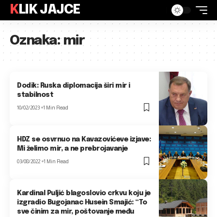
KLIK JAJCE
Oznaka:
mir
Dodik: Ruska diplomacija širi mir i
stabilnost
10/02/2023
1 Min Read
HDZ se osvrnuo na Kavazovićeve izjave:
Mi želimo mir, a ne prebrojavanje
03/08/2022
1 Min Read
Kardinal Puljić blagoslovio crkvu koju je
izgradio Bugojanac Husein Smajić: “To
sve činim za mir, poštovanje među