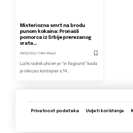
Misteriozna smrt na brodu
punom kokaina: Pronašli
pomorca iz Srbije prerezanog
vrata…
09/02/2022
1 Min Read
Lučki radnik uhićen je “in flagranti” kada
je iskrcao kontejner s 14…
Privatnost podataka
Uvijeti korištenja