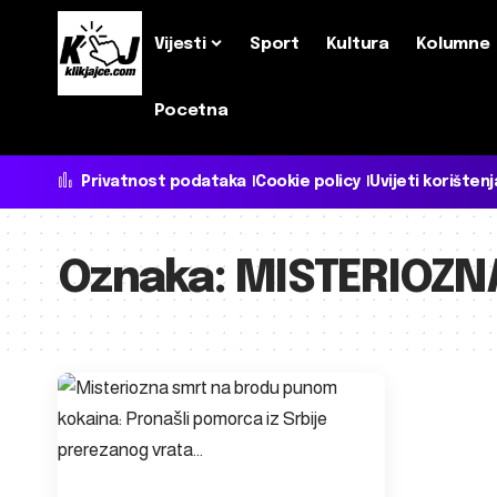
Vijesti
Sport
Kultura
Kolumne
Pocetna
Privatnost podataka
Cookie policy
Uvijeti korištenj
Oznaka:
MISTERIOZN