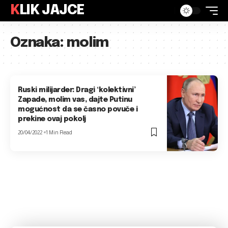
KLIK JAJCE
Oznaka:
molim
Ruski milijarder: Dragi ‘kolektivni’
Zapade, molim vas, dajte Putinu
mogućnost da se časno povuče i
prekine ovaj pokolj
20/04/2022
1 Min Read