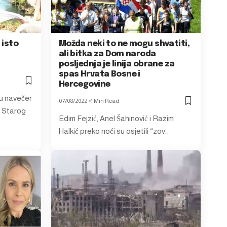
 isto
Možda neki to ne mogu shvatiti,
i
ali bitka za Dom naroda
posljednja je linija obrane za
spas Hrvata Bosne i
Hercegovine
u navečer
07/08/2022
1 Min Read
d Starog
Edim Fejzić, Anel Šahinović i Razim
Halkić preko noći su osjetili “zov…