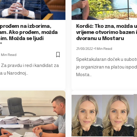
 prođem na izborima,
Kordić: Tko zna, možda u
am. Ako prođem, možda
vrijeme otvorimo bazen 
nim. Možda se ljudi
dvoranu u Mostaru
”
21/08/2022
1 Min Read
1 Min Read
Spektakularan doček u subot
e Za pravdu i red i kandidat za
je organiziran na platou ispo
a u Narodnoj…
Mosta…