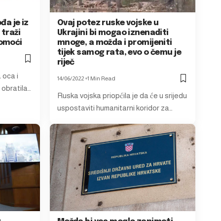
đa je iz
Ovaj potez ruske vojske u
 traži
Ukrajini bi mogao iznenaditi
pomoći
mnoge, a možda i promijeniti
tijek samog rata, evo o čemu je
riječ
 oca i
14/06/2022
1 Min Read
 obratila…
Ruska vojska priopćila je da će u srijedu
uspostaviti humanitarni koridor za…