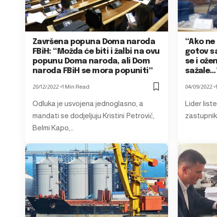
Završena popuna Doma naroda
“Ako ne
FBiH: “Možda će biti i žalbi na ovu
gotov s
popunu Doma naroda, ali Dom
se i ože
naroda FBiH se mora popuniti”
sažale…
20/12/2022
1 Min Read
04/09/2022
Odluka je usvojena jednoglasno, a
Lider list
mandati se dodjeljuju Kristini Petrović,
zastupnik
Belmi Kapo,…