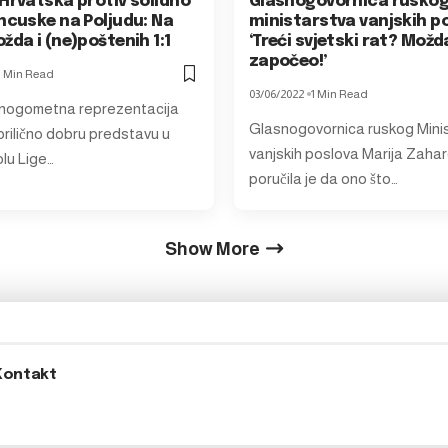
Hrvatska protiv solidno
Glasnogovornica rusko
ncuske na Poljudu: Na
ministarstva vanjskih p
žda i (ne)poštenih 1:1
‘Treći svjetski rat? Možd
započeo!’
1 Min Read
03/06/2022
1 Min Read
 nogometna reprezentacija
Glasnogovornica ruskog Mini
 prilično dobru predstavu u
vanjskih poslova Marija Zaha
lu Lige…
poručila je da ono što…
Show More
Kontakt