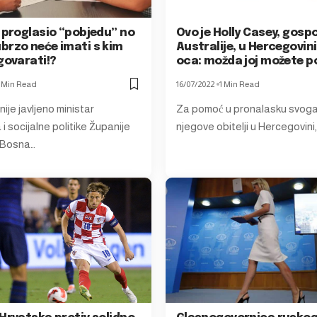
 proglasio “pobjedu” no
Ovo je Holly Casey, gospo
brzo neće imati s kim
Australije, u Hercegovini
govarati!?
oca: možda joj možete 
1 Min Read
16/07/2022
1 Min Read
nije javljeno ministar
Za pomoć u pronalasku svoga
i socijalne politike Županije
njegove obitelji u Hercegovini,
 Bosna…