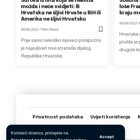
Surova istina koja se nekima
Solidna 
možda i neće svidjeti: Ili
loše Fra
Hrvatska ne šljivi Hrvate u BiH ili
kraju mo
Amerika ne šljivi Hrvatsku
06/06/2022
08/06/2022
1 Min Read
Hrvatska
Prije samo nekoliko mjeseci pompozno
pružila je
je najavljivan novi strateški dijalog
drugom ko
Republike Hrvatske…
Privatnost podataka
Uvijeti korištenja
Koristeći stranicu, pristajete na
Accept