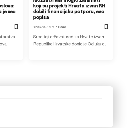
g
Možda bi vas moglo zanimati
oslova:
koji su projekti Hrvata izvan RH
a je već
dobili financijsku potporu, evo
popisa
31/05/2022
1 Min Read
starstva
Središnji državni ured za Hrvate izvan
rova
Republike Hrvatske donio je Odluku o…