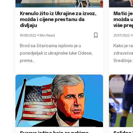
Krenulo žito iz Ukrajine za izvoz,
Matić je
možda i cijene prestanu da
možda u
divljaju
više pre
01/08/2022
1 Min Read
21/07/2022
Brod sa žitaricama isplovio je u
Kako je ra
ponedjeljak iz ukrajinske luke Odese,
zdravstva 
prema…
Središnja