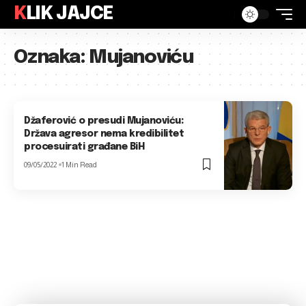
KLIK JAJCE
Oznaka:
Mujanoviću
Džaferović o presudi Mujanoviću:
Država agresor nema kredibilitet
procesuirati građane BiH
09/05/2022
1 Min Read