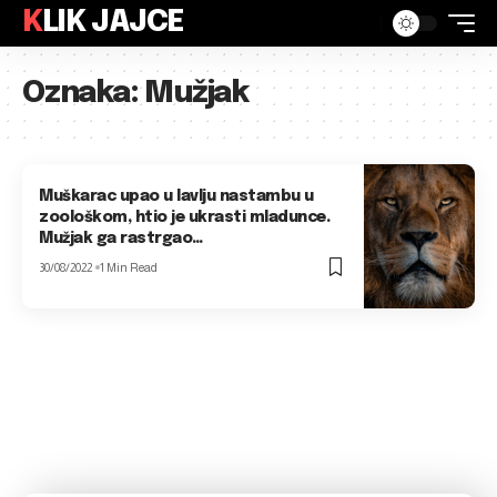
KLIK JAJCE
Oznaka:
Mužjak
Muškarac upao u lavlju nastambu u
zoološkom, htio je ukrasti mladunce.
Mužjak ga rastrgao…
30/08/2022
1 Min Read