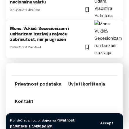
nacionalnu valutu
01/03/2022
1 Min Read
Mons. Vukšić: Secesionizam i
unitarizam izazivaju najveću
zabrinutost, mir je ugrožen
23/02/2022
1 Min Read
Privatnost podataka
Uvijeti korištenja
Kontakt
Koristeći stranicu, pristajete na
Privatnost
Accept
podataka
i
Cookie policy
.