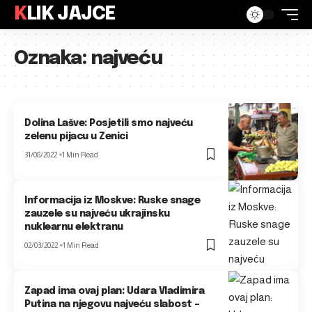
KLIK JAJCE
Oznaka:
najveću
Dolina Lašve: Posjetili smo najveću
zelenu pijacu u Zenici
31/08/2022
1 Min Read
Informacija iz Moskve: Ruske snage
zauzele su najveću ukrajinsku
nuklearnu elektranu
02/03/2022
1 Min Read
Zapad ima ovaj plan: Udara Vladimira
Putina na njegovu najveću slabost –