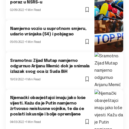
poraz u NSRS-u
02/09/2022
1 Min Read
Namjerno vozio u suprotnom smjeru,
udario vršnjaka (54) i pobjegao
05/05/2022
1 Min Read
Sramotno: Zijad Mutap namjerno
odgurnuo Arijanu Memić dok je snimala
izlazak svog oca iz Suda BiH
10/03/2022
1 Min Read
Njemački obavještajci imaju jako loše
vijesti. Kažu da je Putin namjerno
žrtvovao neiskusne vojnike, te da će
poslati iskusnije i bolje opremljene
04/03/2022
1 Min Read