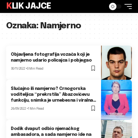
KLIK JAJCE
Oznaka:
Namjerno
Objavljena fotografija vozača koji je
namjerno udario policajca i pobjegao
30/11/2022
0 Min Read
Slučajno ili namjerno? Crnogorska
voditeljica “prekrstila” Abazovićevu
funkciju, snimka je urnebesna i viralna…
26/09/2022
1 Min Read
Dodik dvaput odbio njemačkog
ambasadora, a sada namjerno ide na