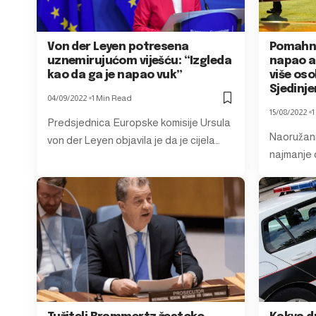
Von der Leyen potresena
Pomahni
uznemirujućom viješću: “Izgleda
napao a
kao da ga je napao vuk”
više oso
Sjedinje
04/09/2022
1 Min Read
15/08/2022
1
Predsjednica Europske komisije Ursula
Naoružani
von der Leyen objavila je da je cijela…
najmanje 