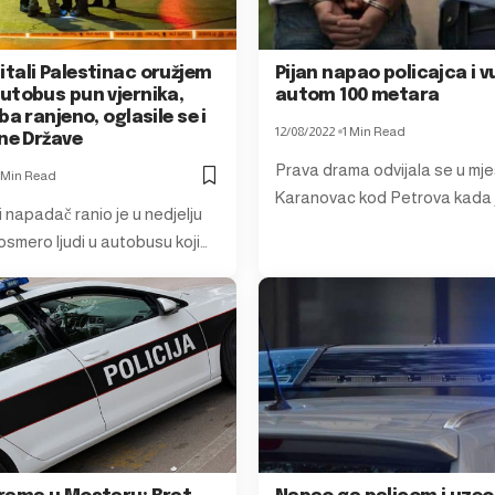
tali Palestinac oružjem
Pijan napao policajca i 
utobus pun vjernika,
autom 100 metara
ba ranjeno, oglasile se i
12/08/2022
1 Min Read
ne Države
Prava drama odvijala se u mj
 Min Read
Karanovac kod Petrova kada j
 napadač ranio je u nedjelju
osmero ljudi u autobusu koji…