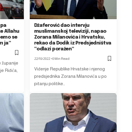
 pa
Džaferović dao intervju
e Allahu
muslimanskoj televiziji, napao
 ćemo se
Zorana Milanovića i Hrvatsku,
m ja”
rekao da Dodik iz Predsjedništva
“odlazi poražen”
22/10/2022
0 Min Read
 županije
Viđenje Republike Hrvatske i njenog
je Riđića,
predsjednika Zorana Milanovića u po
pitanju politike…