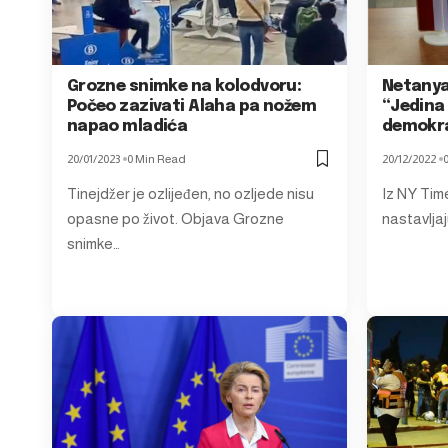
Grozne snimke na kolodvoru:
Netanya
Počeo zazivati Alaha pa nožem
“Jedina
napao mladića
demokra
20/01/2023
0 Min Read
20/12/2022
Tinejdžer je ozlijeđen, no ozljede nisu
Iz NY Time
opasne po život. Objava Grozne
nastavljaj
snimke…