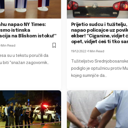
hu napao NY Times:
Prijetio sudcu i tužitelju,
 smo istinska
napao policajce uz povik
cija na Bliskom istoku!”
ekber! “Ciganine, vidjet
opet, vidjet ćeš ti tko sa
0 Min Read
19/12/2022
1 Min Read
sa su u tekstu poručili da
Tužiteljstvo Srednjobosanske
u biti "snažan zagovornik…
podiglo je optužnicu protiv Mu
kojeg sumnjiče da…