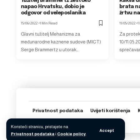
Tužitelj Brammertz žestoko
Kakva d
napao Hrvatsku, dobio je
brata n
odgovor od veleposlanika
žrtvu na
15/06/2022
1 Min Read
11/05/2022
1
Glavni tužitelj Mehanizma za
Za protek
međunarodne kaznene sudove (MICT)
10/11.05.2
Serge Brammertz u utorak…
sprečavanj
Privatnost podataka
Uvijeti korištenja
Koristeći stranicu, pristajete na
Accept
Privatnost podataka
i
Cookie policy
.