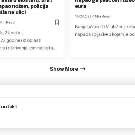
rama u Mostaru: Brat
Napao ga palicom i uzeo
apao nožem, policija
eura
šla na ulici
10/05/2022
1 Min Read
 Min Read
Banjalučanin D.V. uhićen je z
la 24 sata (
napada i pljačke u kojem je od
022.godine) iz oblasti
a i otkrivanja kriminaliteta,…
Show More
Kontakt