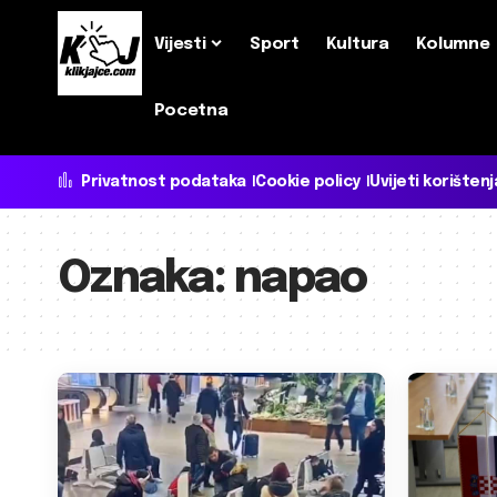
Vijesti
Sport
Kultura
Kolumne
Pocetna
Privatnost podataka
Cookie policy
Uvijeti korištenj
Oznaka:
napao