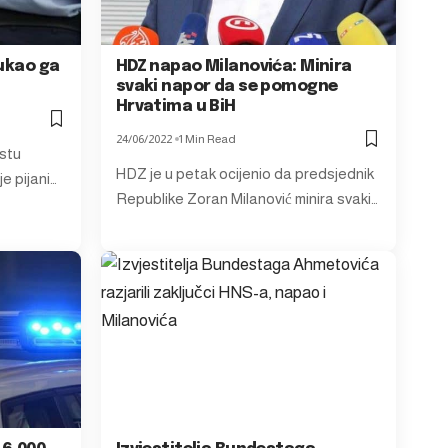
vukao ga
HDZ napao Milanovića: Minira
svaki napor da se pomogne
Hrvatima u BiH
24/06/2022
1 Min Read
estu
HDZ je u petak ocijenio da predsjednik
e pijani…
Republike Zoran Milanović minira svaki…