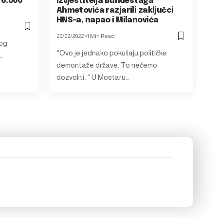
 6.000
Izvjestitelja Bundestaga
Ahmetovića razjarili zaključci
HNS-a, napao i Milanovića
20/02/2022
1 Min Read
bog
“Ovo je jednako pokušaju političke
…
demontaže države. To nećemo
dozvoliti…” U Mostaru…