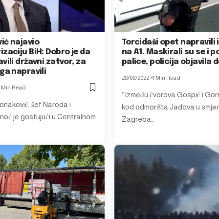
ić najavio
Torcidaši opet napravili
zaciju BiH: Dobro je da
na A1. Maskirali su se i po
vili državni zatvor, za
palice, policija objavila 
ga napravili
28/08/2022
1 Min Read
1 Min Read
“Između čvorova Gospić i Gor
onaković, šef Naroda i
kod odmorišta Jadova u smje
inoć je gostujući u Centralnom
Zagreba…