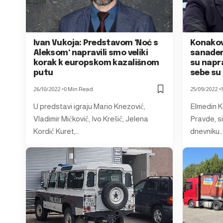
Ivan Vukoja: Predstavom ‘Noć s
Konakov
Aleksom‘ napravili smo veliki
sanaderi
korak k europskom kazališnom
su napra
putu
sebe su 
26/10/2022
0 Min Read
25/09/2022
U predstavi igraju Mario Knezović,
Elmedin K
Vladimir Mićković, Ivo Krešić, Jelena
Pravde, s
Kordić Kuret,…
dnevniku…