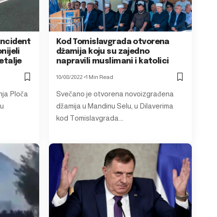
 incident
Kod Tomislavgrada otvorena
nijeli
džamija koju su zajedno
detalje
napravili muslimani i katolici
10/08/2022
1 Min Read
nja Ploča
Svečano je otvorena novoizgrađena
ru
džamija u Mandinu Selu, u Dilaverima
kod Tomislavgrada.…