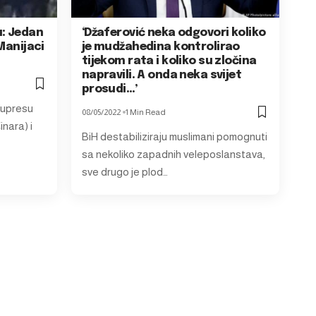
u: Jedan
‘Džaferović neka odgovori koliko
Manijaci
je mudžahedina kontrolirao
tijekom rata i koliko su zločina
napravili. A onda neka svijet
prosudi…’
Kupresu
08/05/2022
1 Min Read
nara) i
BiH destabiliziraju muslimani pomognuti
sa nekoliko zapadnih veleposlanstava,
sve drugo je plod…