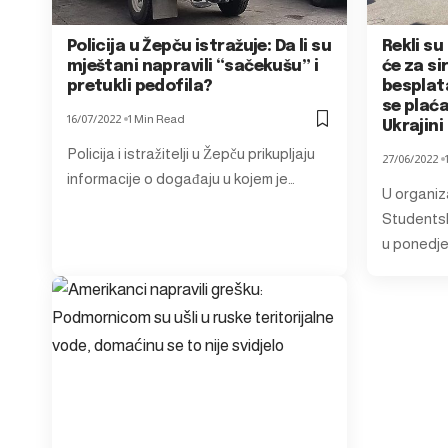
Policija u Žepču istražuje: Da li su
Rekli su
mještani napravili “sačekušu” i
će za s
pretukli pedofila?
besplata
se plać
16/07/2022
1 Min Read
Ukrajini
Policija i istražitelji u Žepču prikupljaju
27/06/2022
informacije o događaju u kojem je…
U organiz
Students
u ponedje