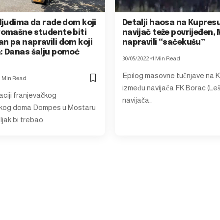
 ljudima da rade dom koji
Detalji haosa na Kupres
iromašne studente biti
navijač teže povrijeđen, 
n pa napravili dom koji
napravili “sačekušu”
a: Danas šalju pomoć
30/05/2022
1 Min Read
Epilog masovne tučnjave na 
1 Min Read
između navijača FK Borac (Leši
aciji franjevačkog
navijača…
kog doma Dompes u Mostaru
ljak bi trebao…