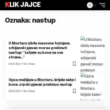
KLIK JAJCE
Oznaka:
nastup
U Mostaru izbila masovna tučnjava,
srbijanski pjevač morao prekinuti
nastup: “Letjele su boce na sve
strane…”
05/03/2022
1 Min Read
Opća makljaža u Mostaru, letjele šake i
boce, srpski pjevač prekinuo nastup
05/03/2022
1 Min Read