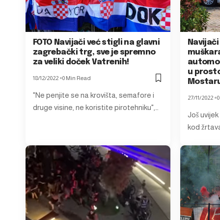
FOTO Navijači već stigli na glavni
Navijači
zagrebački trg, sve je spremno
muškarac
za veliki doček Vatrenih!
automobi
u prost
18/12/2022
0 Min Read
Mostar
"Ne penjite se na krovišta, semafore i
27/11/2022
0
druge visine, ne koristite pirotehniku",…
Još uvijek
kod žrtav