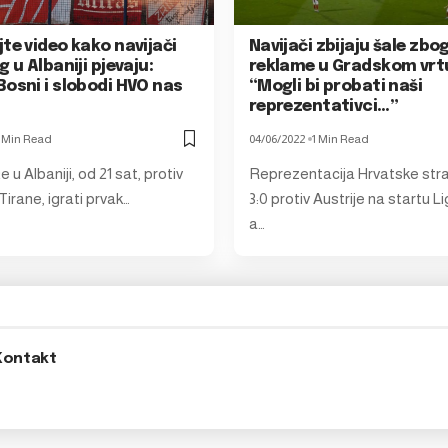
te video kako navijači
Navijači zbijaju šale zbo
g u Albaniji pjevaju:
reklame u Gradskom vrt
Bosni i slobodi HVO nas
“Mogli bi probati naši
reprezentativci…”
1 Min Read
04/06/2022
1 Min Read
 u Albaniji, od 21 sat, protiv
Reprezentacija Hrvatske stra
irane, igrati prvak…
3:0 protiv Austrije na startu Li
a…
Kontakt