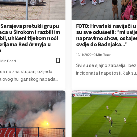
 Sarajeva pretukli grupu
FOTO: Hrvatski navijači 
a u Širokom i razbili im
su sve oduševili: “mi uvij
l, uhićeni tijekom noći
napravimo show, ostaj
orijama Red Armyja u
ovdje do Badnjaka…”
u
19/11/2022
0 Min Read
 Min Read
Svi su se sjajno zabavljali bez
 se ne zna stupanj ozljeda
incidenata i napetosti, čak su
a ovog huliganskog napada…