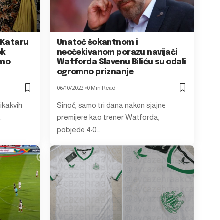
u Kataru
Unatoč šokantnom i
ek
neočekivanom porazu navijači
emo
Watforda Slavenu Biliću su odali
ogromno priznanje
06/10/2022
0 Min Read
 ikakvih
Sinoć, samo tri dana nakon sjajne
…
premijere kao trener Watforda,
pobjede 4:0…