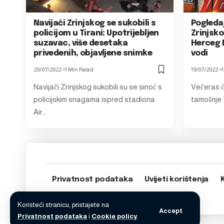
Navijači Zrinjskog se sukobili s
Pogledaj
policijom u Tirani: Upotrijebljen
Zrinjsko
suzavac, više desetaka
Herceg 
privedenih, objavljene snimke
vodi
20/07/2022
1 Min Read
19/07/2022
Navijači Zrinjskog sukobili su se sinoć s
Večeras će
policijskim snagama ispred stadiona
tamošnje T
Air…
Privatnost podataka
Uvijeti korištenja
Koristeći stranicu, pristajete na
Accept
Privatnost podataka
i
Cookie policy
.