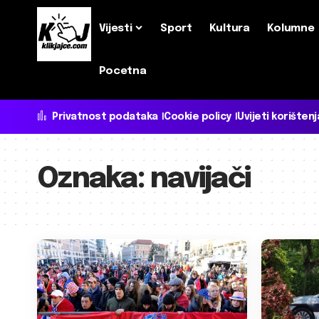
Vijesti
Sport
Kultura
Kolumne
Pocetna
Privatnost podataka
Cookie policy
Uvijeti korištenj
Oznaka:
navijači