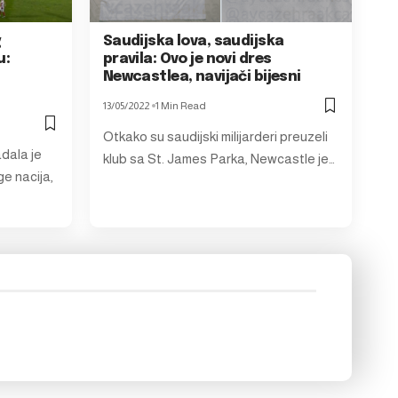
g
Saudijska lova, saudijska
u:
pravila: Ovo je novi dres
Newcastlea, navijači bijesni
13/05/2022
1 Min Read
Otkako su saudijski milijarderi preuzeli
dala je
klub sa St. James Parka, Newcastle je…
ge nacija,