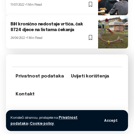
11/07/2022
1 Min Read
BiH kronično nedostaje vrtića, čak
8724 djece na listama čekanja
24/04/2022
1 Min Read
Privatnost podataka
Uvijeti korištenja
Kontakt
Koristeći stranicu, pristajete na
Privatnost
Accept
podataka
i
Cookie policy
.