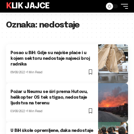
KLIK JAJCE
Oznaka:
nedostaje
Posao u BiH: Gdje su najviše plaće i u
kojem sektoru nedostaje najveći broj
radnika
09/08/2022
1 Min Read
Požar u Neumu se širi prema Hutovu,
helikopter OS tek stigao, nedostaje
ljudstva na terenu
03/08/2022
1 Min Read
U BiH škole opremljene, đaka nedostaje