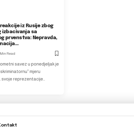
 reakcije iz Rusije zbog
 izbacivanja sa
og prvenstva: Nepravda,
inacija…
 Min Read
ometni savez u ponedjeljak je
iskriminatornu” mjeru
a svoje reprezentacije…
Kontakt