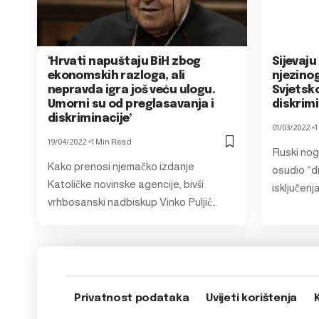
‘Hrvati napuštaju BiH zbog
Sijevaju
ekonomskih razloga, ali
njezinog
nepravda igra još veću ulogu.
Svjetsk
Umorni su od preglasavanja i
diskrim
diskriminacije’
01/03/2022
1
19/04/2022
1 Min Read
Ruski nog
Kako prenosi njemačko izdanje
osudio “d
Katoličke novinske agencije, bivši
isključenj
vrhbosanski nadbiskup Vinko Puljić…
Privatnost podataka
Uvijeti korištenja