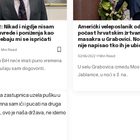
 Nikad i nigdje nisam
Američki veleposlanik o
uvrede i poniženja kao
počast hrvatskim žrtva
rebaju mi se ispričati
masakra u Grabovici. No,
nije napisao tko ih je ubi
1 Min Read
02/06/2022
1 Min Read
 u BiH neće imati puno vremena
U selu Grabovica između Most
ušaju sami dogovoriti…
Jablanice, u noći s 8. na…