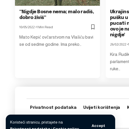
“Nigdje Bosne nema; malo radiš,
Ukrajin
dobro živiš”
pušku u 
pucati n
10/05/2022
1 Min Read
ovo je n
nigdje’
Mato Kepić ovčarstvom na Vlašiću bavi
se od sedme godine. Ima preko…
26/02/2022
Kira Rudi
parlamentu
ruke…
Privatnost podataka
Uvijeti korištenja
Koristeći stranicu, pristajete na
Accept
Privatnost podataka
i
Cookie policy
.