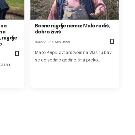
dao
Bosne nigdje nema: Malo radiš,
ma
dobro živiš
 nigdje
10/05/2022
1 Min Read
o
Mato Kepić ovčarstvom na Vlašiću bavi
se od sedme godine. Ima preko…
ara i