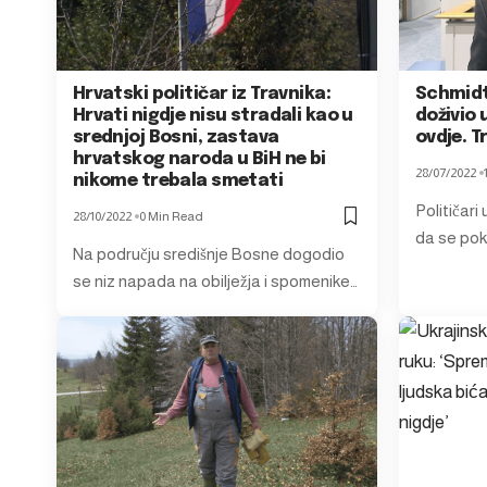
Hrvatski političar iz Travnika:
Schmidt:
Hrvati nigdje nisu stradali kao u
doživio 
srednjoj Bosni, zastava
ovdje. T
hrvatskog naroda u BiH ne bi
28/07/2022
nikome trebala smetati
Političari
28/10/2022
0 Min Read
da se pok
Na području središnje Bosne dogodio
se niz napada na obilježja i spomenike…