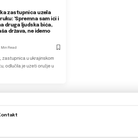
ska zastupnica uzela
ruku: ‘Spremna sam ići i
a druga ljudska bića,
aša država, ne idemo
1 Min Read
k, zastupnica u ukrajinskom
, odlučila je uzeti oružje u
Kontakt