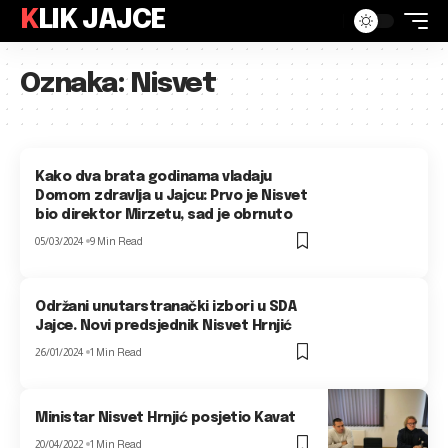
KLIK JAJCE
Oznaka:
Nisvet
Kako dva brata godinama vladaju
Domom zdravlja u Jajcu: Prvo je Nisvet
bio direktor Mirzetu, sad je obrnuto
05/03/2024
9 Min Read
Održani unutarstranački izbori u SDA
Jajce. Novi predsjednik Nisvet Hrnjić
26/01/2024
1 Min Read
Ministar Nisvet Hrnjić posjetio Kavat
20/04/2022
1 Min Read