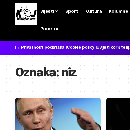
Vijesti
Sport
Kultura
Kolumne
Pocetna
Privatnost podataka
Cookie policy
Uvijeti korištenj
Oznaka:
niz