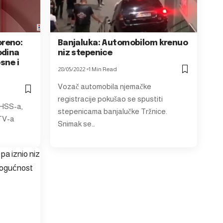
oreno:
Banjaluka: Automobilom krenuo
odina
niz stepenice
sne i
28/05/2022
1 Min Read
Vozač automobila njemačke
registracije pokušao se spustiti
 HSS-a,
stepenicama banjalučke Tržnice.
RTV-a
Snimak se…