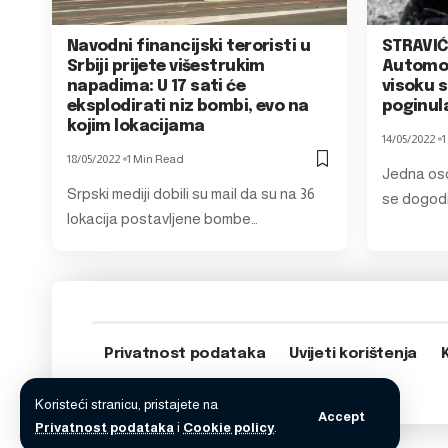
Navodni financijski teroristi u
STRAVIĆ
Srbiji prijete višestrukim
Automob
napadima: U 17 sati će
visoku s
eksplodirati niz bombi, evo na
poginul
kojim lokacijama
14/05/2022
1
18/05/2022
1 Min Read
Jedna oso
Srpski mediji dobili su mail da su na 36
se dogodi
lokacija postavljene bombe…
Privatnost podataka
Uvijeti korištenja
Koristeći stranicu, pristajete na
Accept
Privatnost podataka
i
Cookie policy
.