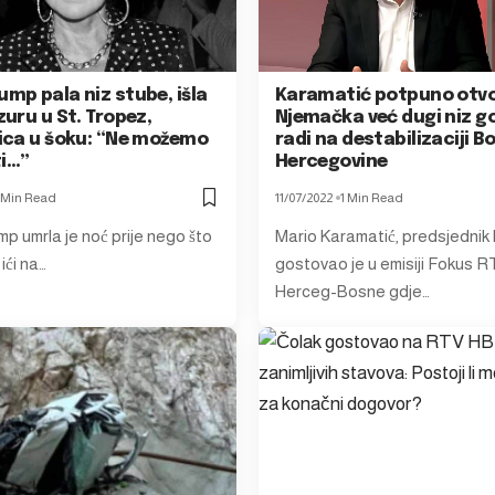
ump pala niz stube, išla
Karamatić potpuno otv
izuru u St. Tropez,
Njemačka već dugi niz g
jica u šoku: “Ne možemo
radi na destabilizaciji Bo
ti…”
Hercegovine
 Min Read
11/07/2022
1 Min Read
p umrla je noć prije nego što
Mario Karamatić, predsjednik
ići na…
gostovao je u emisiji Fokus 
Herceg-Bosne gdje…