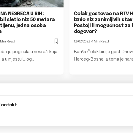
NA NESREĆA U BIH:
Čolak gostovao na RTV 
il sletio niz 50 metara
iznio niz zanimljivih sta
tijenu, jedna osoba
Postoji li mogućnost za
a
dogovor?
 Min Read
12/02/2022
1 Min Read
ba je poginula u nesreći koja
Bariša Čolak bio je gost Dne
la u mjestu Ulog…
Herceg-Bosne, a tema je nar
Kontakt