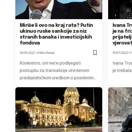
Miriše li ovo na kraj rata? Putin
Ivana Tr
ukinuo ruske sankcije za niz
je na fr
stranih banaka i investicijskih
prijatel
fondova
vjerova
16/10/2022
0 Min Read
15/07/2022
1
Konkretno, oni neće podlijegati
Ivana Trum
postupku za transakcije utvrđenom
je trebala 
predsjedničkom uredbom o posebnim…