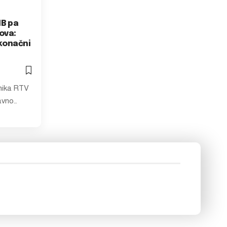
HB pa
vova:
 konačni
vnika RTV
avno…