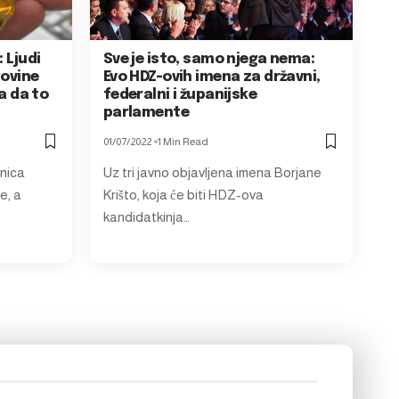
 Ljudi
Sve je isto, samo njega nema:
govine
Evo HDZ-ovih imena za državni,
ga da to
federalni i županijske
parlamente
01/07/2022
1 Min Read
rnica
Uz tri javno objavljena imena Borjane
e, a
Krišto, koja će biti HDZ-ova
kandidatkinja…