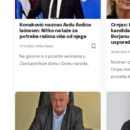
Konaković nazvao Avdu Avdića
Crnjac: 
lažovom: Nitko ne laže za
kandidat
potrebe režima više od njega
Borjanu 
uspoređ
17/11/2022
0 Min Read
30/09/2022
Ne govore ni o prostim većinama u
Novinar i 
Zastupničkom domu i Domu naroda…
Crnjac ko
proteklu 