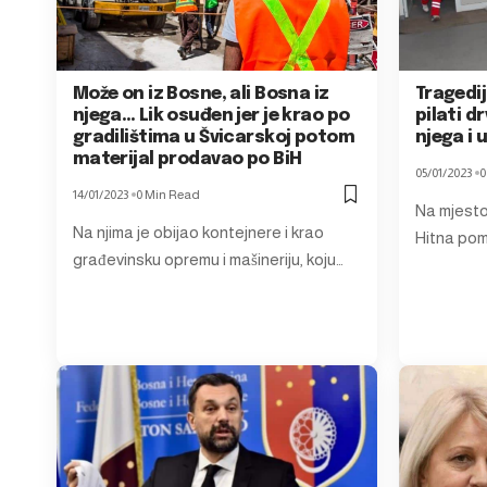
Može on iz Bosne, ali Bosna iz
Tragedij
njega… Lik osuđen jer je krao po
pilati d
gradilištima u Švicarskoj potom
njega i 
materijal prodavao po BiH
05/01/2023
0
14/01/2023
0 Min Read
Na mjesto 
Na njima je obijao kontejnere i krao
Hitna pom
građevinsku opremu i mašineriju, koju…