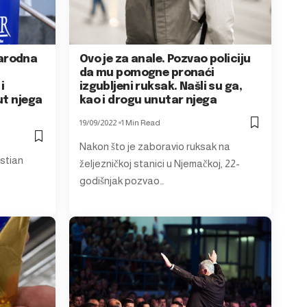
arodna
Ovo je za anale. Pozvao policiju
da mu pomogne pronaći
i
izgubljeni ruksak. Našli su ga,
ut njega
kao i drogu unutar njega
19/09/2022
1 Min Read
Nakon što je zaboravio ruksak na
istian
željezničkoj stanici u Njemačkoj, 22-
godišnjak pozvao…