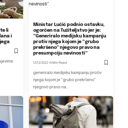
Ministar Lučić podnio ostavku,
e li
ogorčen na Tužiteljstvo jer je:
dana i
“Generiralo medijsku kampanju
njega
protiv njega kojom je “grubo
prekršeno” njegovo pravo na
presumpciju nevinosti”
ajevima
12/12/2022
0 Min Read
generiralo medijsku kampanju protiv
njega kojom je “grubo prekršeno”
njegovo pravo na…