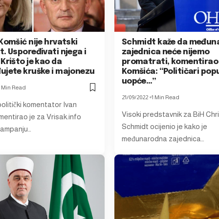
Komšić nije hrvatski
Schmidt kaže da međun
. Uspoređivati njega i
zajednica neće nijemo
Krišto je kao da
promatrati, komentirao 
ujete kruške i majonezu
Komšića: “Političari pop
uopće…”
1 Min Read
21/09/2022
1 Min Read
politički komentator Ivan
Visoki predstavnik za BiH Chr
mentirao je za Vrisak.info
Schmidt ocijenio je kako je
kampanju…
međunarodna zajednica…