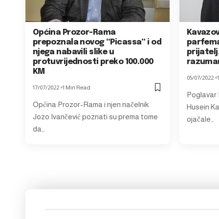
Općina Prozor-Rama
Kavazovi
prepoznala novog “Picassa” i od
parfema
njega nabavili slike u
prijatelj
protuvrijednosti preko 100.000
razuman
KM
05/07/2022
17/07/2022
1 Min Read
Poglavar 
Općina Prozor-Rama i njen načelnik
Husein Ka
Jozo Ivančević poznati su prema tome
ojačale…
da…