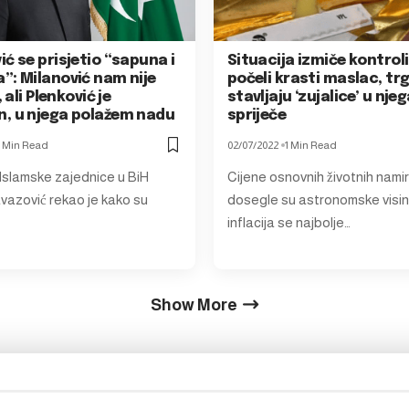
ć se prisjetio “sapuna i
Situacija izmiče kontroli:
”: Milanović nam nije
počeli krasti maslac, tr
, ali Plenković je
stavljaju ‘zujalice’ u nje
, u njega polažem nadu
spriječe
1 Min Read
02/07/2022
1 Min Read
Islamske zajednice u BiH
Cijene osnovnih životnih nami
vazović rekao je kako su
dosegle su astronomske visin
inflacija se najbolje…
Show More