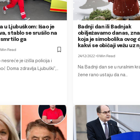
a u Ljubuškom: Išao je
Badnji dan ili Badnjak
rva, stablo se srušilo na
obilježavamo danas, znat
usmrtilo ga
koja je simobolika ovog 
kakvi se običaji vežu uz 
 Min Read
24/12/2022
0 Min Read
nesreće je izišla policija i
Na Badnji dan se u ruralnim kr
oć Doma zdravlja Ljubuški”,…
žene rano ustaju da na…