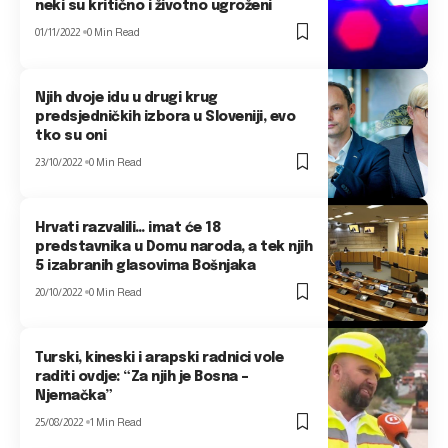
neki su kritično i životno ugroženi
01/11/2022
0 Min Read
Njih dvoje idu u drugi krug
predsjedničkih izbora u Sloveniji, evo
tko su oni
23/10/2022
0 Min Read
Hrvati razvalili… imat će 18
predstavnika u Domu naroda, a tek njih
5 izabranih glasovima Bošnjaka
20/10/2022
0 Min Read
Turski, kineski i arapski radnici vole
raditi ovdje: “Za njih je Bosna –
Njemačka”
25/08/2022
1 Min Read