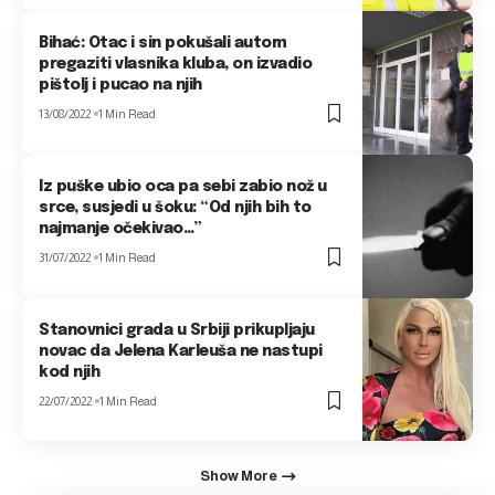
Bihać: Otac i sin pokušali autom
pregaziti vlasnika kluba, on izvadio
pištolj i pucao na njih
13/08/2022
1 Min Read
Iz puške ubio oca pa sebi zabio nož u
srce, susjedi u šoku: “Od njih bih to
najmanje očekivao…”
31/07/2022
1 Min Read
Stanovnici grada u Srbiji prikupljaju
novac da Jelena Karleuša ne nastupi
kod njih
22/07/2022
1 Min Read
Show More