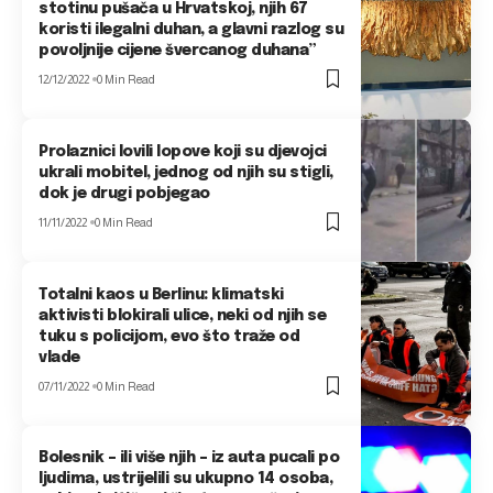
stotinu pušača u Hrvatskoj, njih 67
koristi ilegalni duhan, a glavni razlog su
povoljnije cijene švercanog duhana”
12/12/2022
0 Min Read
Prolaznici lovili lopove koji su djevojci
ukrali mobitel, jednog od njih su stigli,
dok je drugi pobjegao
11/11/2022
0 Min Read
Totalni kaos u Berlinu: klimatski
aktivisti blokirali ulice, neki od njih se
tuku s policijom, evo što traže od
vlade
07/11/2022
0 Min Read
Bolesnik – ili više njih – iz auta pucali po
ljudima, ustrijelili su ukupno 14 osoba,