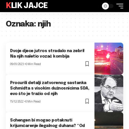
KLIK JAJCE
Oznaka:
njih
Dvoje djece jutros stradalo na zebri!
Na njih naletio vozač kombija
09/01/2023
0 Min Read
Procurili detalji zatvorenog sastanka
Schmidta s visokim dužnosnicima SDA,
evo što je tražio od njih
15/12/2022
0 Min Read
Schengen bi mogao potaknuti
krijumčarenje ilegalnog duhana? “Od