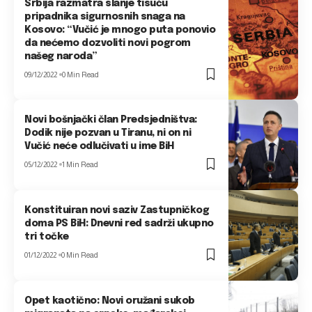
Srbija razmatra slanje tisuću
pripadnika sigurnosnih snaga na
Kosovo: “Vučić je mnogo puta ponovio
da nećemo dozvoliti novi pogrom
našeg naroda”
09/12/2022
0 Min Read
Novi bošnjački član Predsjedništva:
Dodik nije pozvan u Tiranu, ni on ni
Vučić neće odlučivati u ime BiH
05/12/2022
1 Min Read
Konstituiran novi saziv Zastupničkog
doma PS BiH: Dnevni red sadrži ukupno
tri točke
01/12/2022
0 Min Read
Opet kaotično: Novi oružani sukob