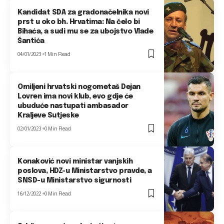
Kandidat SDA za gradonačelnika novi
prst u oko bh. Hrvatima: Na čelo bi
Bihaća, a sudi mu se za ubojstvo Vlade
Šantića
04/01/2023
1 Min Read
Omiljeni hrvatski nogometaš Dejan
Lovren ima novi klub, evo gdje će
ubuduće nastupati ambasador
Kraljeve Sutjeske
02/01/2023
0 Min Read
Konaković novi ministar vanjskih
poslova, HDZ-u Ministarstvo pravde, a
SNSD-u Ministarstvo sigurnosti
16/12/2022
0 Min Read