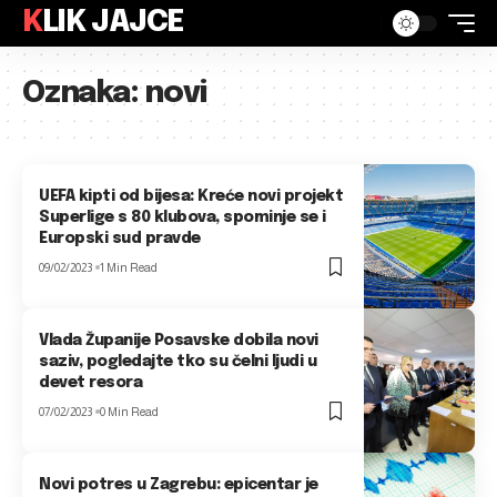
KLIK JAJCE
Oznaka:
novi
UEFA kipti od bijesa: Kreće novi projekt
Superlige s 80 klubova, spominje se i
Europski sud pravde
09/02/2023
1 Min Read
Vlada Županije Posavske dobila novi
saziv, pogledajte tko su čelni ljudi u
devet resora
07/02/2023
0 Min Read
Novi potres u Zagrebu: epicentar je