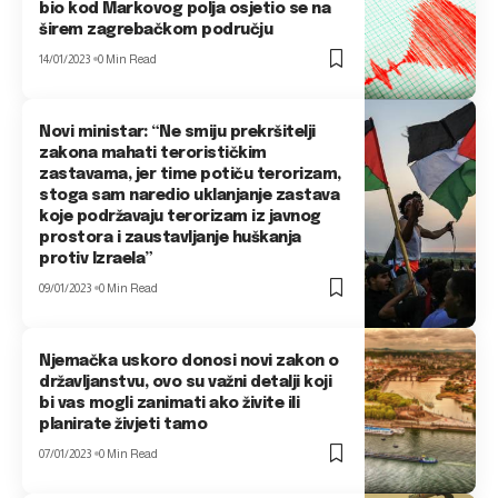
bio kod Markovog polja osjetio se na
širem zagrebačkom području
14/01/2023
0 Min Read
Novi ministar: “Ne smiju prekršitelji
zakona mahati terorističkim
zastavama, jer time potiču terorizam,
stoga sam naredio uklanjanje zastava
koje podržavaju terorizam iz javnog
prostora i zaustavljanje huškanja
protiv Izraela”
09/01/2023
0 Min Read
Njemačka uskoro donosi novi zakon o
državljanstvu, ovo su važni detalji koji
bi vas mogli zanimati ako živite ili
planirate živjeti tamo
07/01/2023
0 Min Read